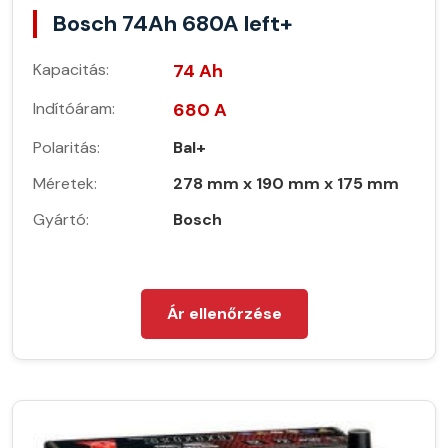
Bosch 74Ah 680A left+
Kapacitás:
74 Ah
Indítóáram:
680 A
Polaritás:
Bal+
Méretek:
278 mm x 190 mm x 175 mm
Gyártó:
Bosch
Ár ellenőrzése