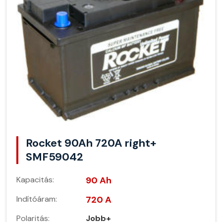
Rocket 90Ah 720A right+
SMF59042
Kapacitás:
90 Ah
Indítóáram:
720 A
Polaritás:
Jobb+