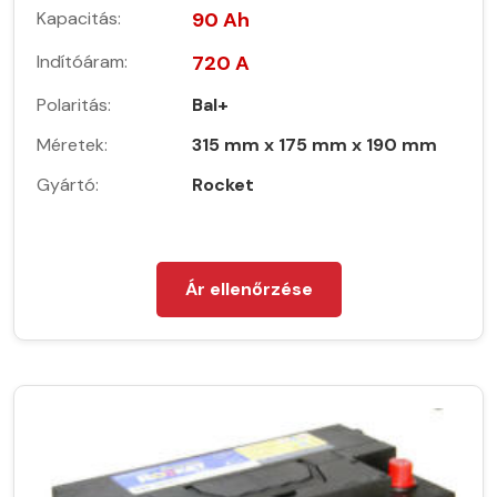
Kapacitás:
90 Ah
Indítóáram:
720 A
Polaritás:
Bal+
Méretek:
315 mm x 175 mm x 190 mm
Gyártó:
Rocket
Ár ellenőrzése