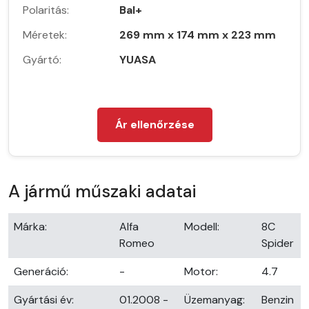
Polaritás:
Bal+
Méretek:
269 mm x 174 mm x 223 mm
Gyártó:
YUASA
Ár ellenőrzése
A jármű műszaki adatai
Márka:
Alfa
Modell:
8C
Romeo
Spider
Generáció:
-
Motor:
4.7
Gyártási év:
01.2008 -
Üzemanyag:
Benzin