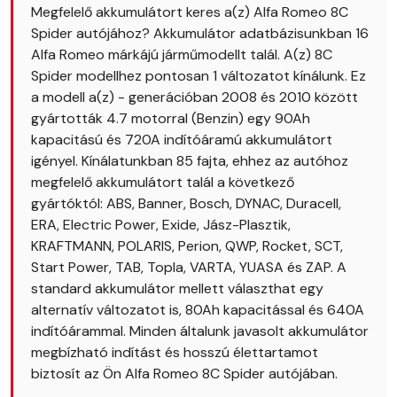
Megfelelő akkumulátort keres a(z) Alfa Romeo 8C
Spider autójához? Akkumulátor adatbázisunkban 16
Alfa Romeo márkájú járműmodellt talál. A(z) 8C
Spider modellhez pontosan 1 változatot kínálunk. Ez
a modell a(z) - generációban 2008 és 2010 között
gyártották 4.7 motorral (Benzin) egy 90Ah
kapacitású és 720A indítóáramú akkumulátort
igényel. Kínálatunkban 85 fajta, ehhez az autóhoz
megfelelő akkumulátort talál a következő
gyártóktól: ABS, Banner, Bosch, DYNAC, Duracell,
ERA, Electric Power, Exide, Jász-Plasztik,
KRAFTMANN, POLARIS, Perion, QWP, Rocket, SCT,
Start Power, TAB, Topla, VARTA, YUASA és ZAP. A
standard akkumulátor mellett választhat egy
alternatív változatot is, 80Ah kapacitással és 640A
indítóárammal. Minden általunk javasolt akkumulátor
megbízható indítást és hosszú élettartamot
biztosít az Ön Alfa Romeo 8C Spider autójában.