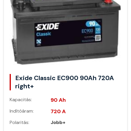
Exide Classic EC900 90Ah 720A
right+
Kapacitás:
90 Ah
Indítóáram:
720 A
Polaritás:
Jobb+