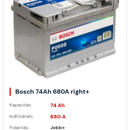
Bosch 74Ah 680A right+
Kapacitás:
74 Ah
Indítóáram:
680 A
Polaritás:
Jobb+