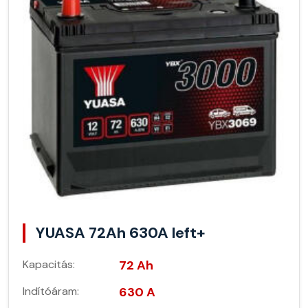
YUASA 72Ah 630A left+
Kapacitás:
72 Ah
Indítóáram:
630 A