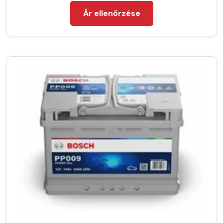
Ár ellenőrzése