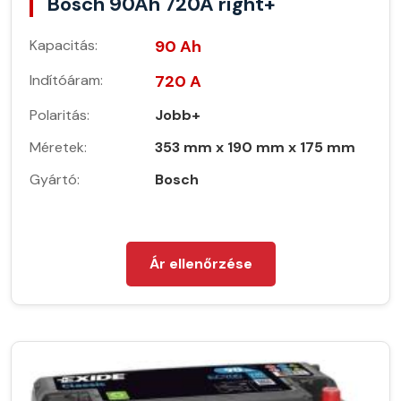
Bosch 90Ah 720A right+
Kapacitás:
90 Ah
Indítóáram:
720 A
Polaritás:
Jobb+
Méretek:
353 mm x 190 mm x 175 mm
Gyártó:
Bosch
Ár ellenőrzése