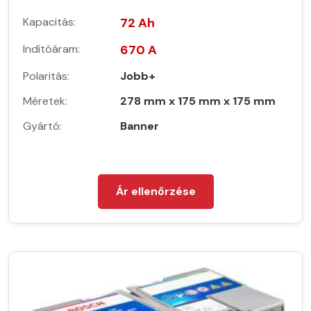
Kapacitás:
72 Ah
Indítóáram:
670 A
Polaritás:
Jobb+
Méretek:
278 mm x 175 mm x 175 mm
Gyártó:
Banner
Ár ellenőrzése