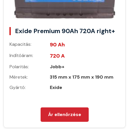
Exide Premium 90Ah 720A right+
Kapacitás:
90 Ah
Indítóáram:
720 A
Polaritás:
Jobb+
Méretek:
315 mm x 175 mm x 190 mm
Gyártó:
Exide
Ár ellenőrzése