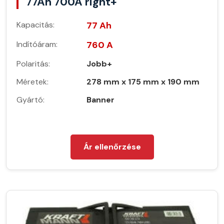
77Ah 700A right+
Kapacitás:
77 Ah
Indítóáram:
760 A
Polaritás:
Jobb+
Méretek:
278 mm x 175 mm x 190 mm
Gyártó:
Banner
Ár ellenőrzése