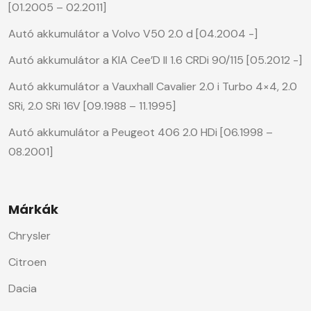
[01.2005 – 02.2011]
Autó akkumulátor a Volvo V50 2.0 d [04.2004 -]
Autó akkumulátor a KIA Cee’D II 1.6 CRDi 90/115 [05.2012 -]
Autó akkumulátor a Vauxhall Cavalier 2.0 i Turbo 4×4, 2.0
SRi, 2.0 SRi 16V [09.1988 – 11.1995]
Autó akkumulátor a Peugeot 406 2.0 HDi [06.1998 –
08.2001]
Márkák
Chrysler
Citroen
Dacia