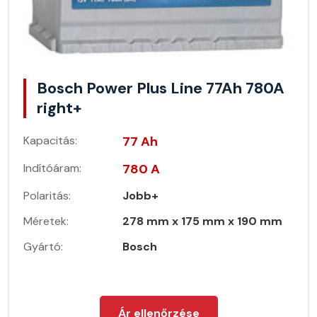
Bosch Power Plus Line 77Ah 780A
right+
Kapacitás:
77 Ah
Indítóáram:
780 A
Polaritás:
Jobb+
Méretek:
278 mm x 175 mm x 190 mm
Gyártó:
Bosch
Ár ellenőrzése