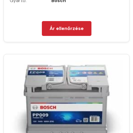
Gyártó:
Bosch
Ár ellenőrzése