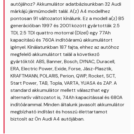
autójához? Akkumulátor adatbázisunkban 32 Audi
márkájú járműmodellt talál. A(z) A4 modellhez
pontosan 91 változatot kínálunk. Ez a modell a(z) B5
generációban 1997 és 2001 között gyártották 2.5
TDI, 2.5 TDI quattro motorral (Dízel) egy 77Ah
kapacitású és 760A indítóáramú akkumulátort
igényel. Kínálatunkban 187 fajta, ehhez az autóhoz
megfelelő akkumulátort talál a következő
gyártóktól: ABS, Banner, Bosch, DYNAC, Duracell,
ERA, Electric Power, Exide, Forse, Jász-Plasztik,
KRAFTMANN, POLARIS, Perion, QWP, Rocket, SCT,
Start Power, TAB, Topla, VARTA, YUASA és ZAP. A
standard akkumulátor mellett választhat egy
alternatív változatot is, 74Ah kapacitással és 680A
indítóárammal. Minden általunk javasolt akkumulátor
megbízható indítást és hosszú élettartamot
biztosít az Ön Audi A4 autójában.