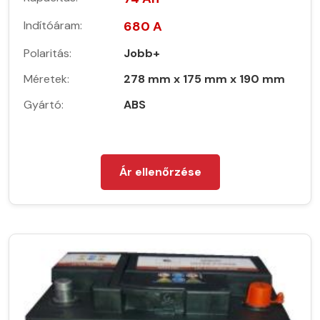
Indítóáram:
680 A
Polaritás:
Jobb+
Méretek:
278 mm x 175 mm x 190 mm
Gyártó:
ABS
Ár ellenőrzése