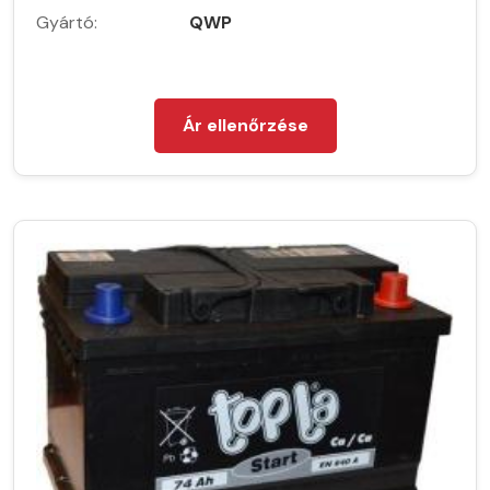
Gyártó:
QWP
Ár ellenőrzése