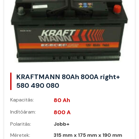
KRAFTMANN 80Ah 800A right+
580 490 080
Kapacitás:
80 Ah
Indítóáram:
800 A
Polaritás:
Jobb+
Méretek:
315 mm x 175 mm x 190 mm