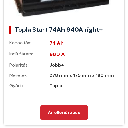
Topla Start 74Ah 640A right+
Kapacitás:
74 Ah
Indítóáram:
680 A
Polaritás:
Jobb+
Méretek:
278 mm x 175 mm x 190 mm
Gyártó:
Topla
Ár ellenőrzése