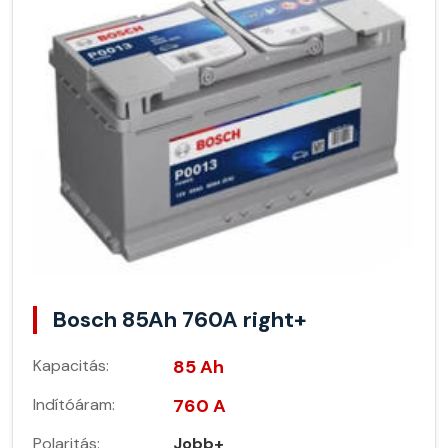
Bosch 85Ah 760A right+
Kapacitás:
85 Ah
Indítóáram:
760 A
Polaritás:
Jobb+