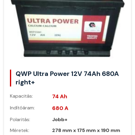
QWP Ultra Power 12V 74Ah 680A
right+
Kapacitás:
74 Ah
Indítóáram:
680 A
Polaritás:
Jobb+
Méretek:
278 mm x 175 mm x 190 mm