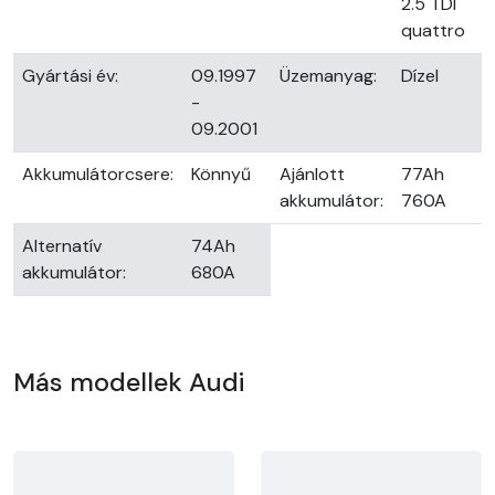
2.5 TDI
quattro
Gyártási év:
09.1997
Üzemanyag:
Dízel
-
09.2001
Akkumulátorcsere:
Könnyű
Ajánlott
77Ah
akkumulátor:
760A
Alternatív
74Ah
akkumulátor:
680A
Más modellek Audi