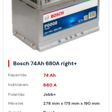
Bosch 74Ah 680A right+
Kapacitás:
74 Ah
Indítóáram:
680 A
Polaritás:
Jobb+
Méretek:
278 mm x 175 mm x 190 mm