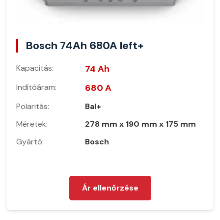
Bosch 74Ah 680A left+
Kapacitás:
74 Ah
Indítóáram:
680 A
Polaritás:
Bal+
Méretek:
278 mm x 190 mm x 175 mm
Gyártó:
Bosch
Ár ellenőrzése