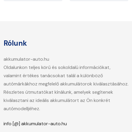
Rólunk
akkumulator-auto.hu
Oldalunkon teljes körű és sokoldalú információkat,
valamint értékes tanácsokat talál a különböző
autómárkákhoz megfelelő akkumulátorok kiválasztásához.
Részletes útmutatókat kínálunk, amelyek segítenek
kiválasztani az ideális akkumulátort az Ön konkrét
autómodelljéhez.
info [@] akkumulator-auto.hu