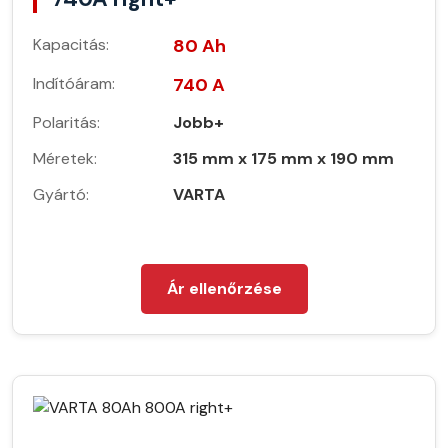
Kapacitás:
80 Ah
Indítóáram:
740 A
Polaritás:
Jobb+
Méretek:
315 mm x 175 mm x 190 mm
Gyártó:
VARTA
Ár ellenőrzése