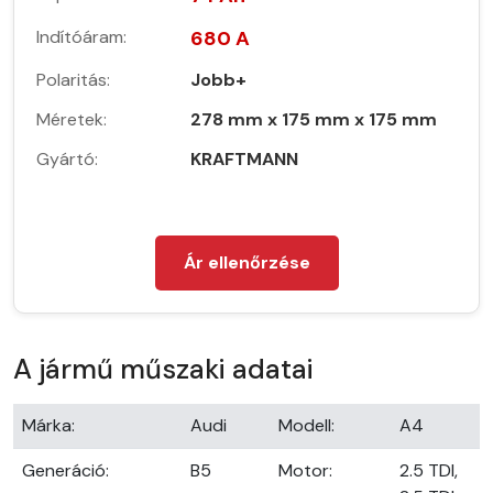
Indítóáram:
680 A
Polaritás:
Jobb+
Méretek:
278 mm x 175 mm x 175 mm
Gyártó:
KRAFTMANN
Ár ellenőrzése
A jármű műszaki adatai
Márka:
Audi
Modell:
A4
Generáció:
B5
Motor:
2.5 TDI,