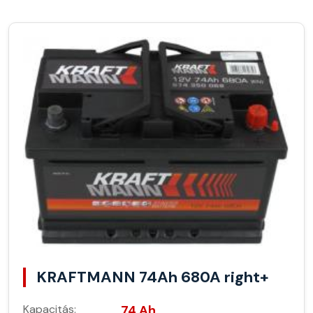
KRAFTMANN 74Ah 680A right+
Kapacitás:
74 Ah