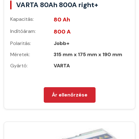
VARTA 80Ah 800A right+
Kapacitás:
80 Ah
Indítóáram:
800 A
Polaritás:
Jobb+
Méretek:
315 mm x 175 mm x 190 mm
Gyártó:
VARTA
Ár ellenőrzése