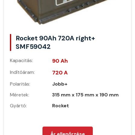
Rocket 90Ah 720A right+
SMF59042
Kapacitás:
90 Ah
Indítóáram:
720 A
Polaritás:
Jobb+
Méretek:
315 mm x 175 mm x 190 mm
Gyártó:
Rocket
Ár ellenőrzése