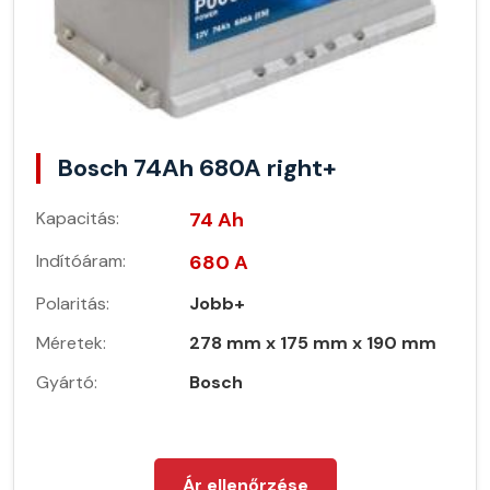
Bosch 74Ah 680A right+
Kapacitás:
74 Ah
Indítóáram:
680 A
Polaritás:
Jobb+
Méretek:
278 mm x 175 mm x 190 mm
Gyártó:
Bosch
Ár ellenőrzése