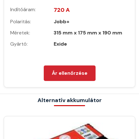
Indítóáram:
720 A
Polaritás:
Jobb+
Méretek:
315 mm x 175 mm x 190 mm
Gyártó:
Exide
Ár ellenőrzése
Alternatív akkumulátor