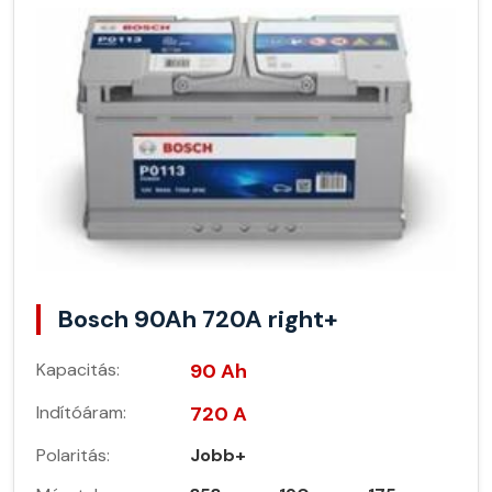
Bosch 90Ah 720A right+
Kapacitás:
90 Ah
Indítóáram:
720 A
Polaritás:
Jobb+