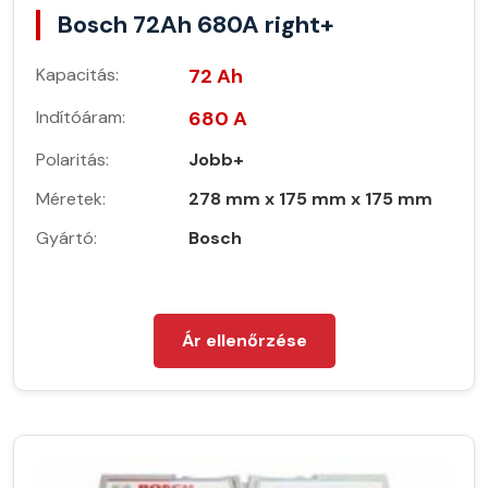
Bosch 72Ah 680A right+
Kapacitás:
72 Ah
Indítóáram:
680 A
Polaritás:
Jobb+
Méretek:
278 mm x 175 mm x 175 mm
Gyártó:
Bosch
Ár ellenőrzése