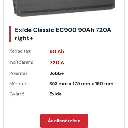
Exide Classic EC900 90Ah 720A
right+
Kapacitás:
90 Ah
Indítóáram:
720 A
Polaritás:
Jobb+
Méretek:
353 mm x 175 mm x 190 mm
Gyártó:
Exide
Ár ellenőrzése