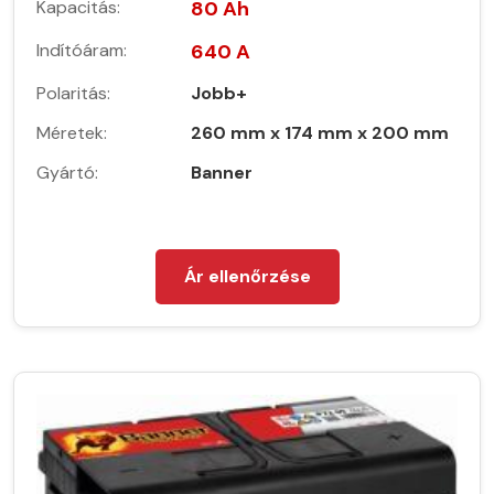
Kapacitás:
80 Ah
Indítóáram:
640 A
Polaritás:
Jobb+
Méretek:
260 mm x 174 mm x 200 mm
Gyártó:
Banner
Ár ellenőrzése