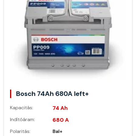
Bosch 74Ah 680A left+
Kapacitás:
74 Ah
Indítóáram:
680 A
Polaritás:
Bal+