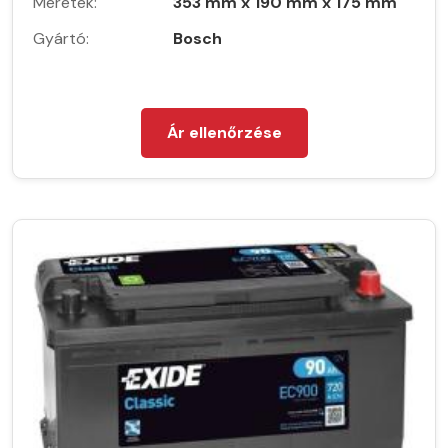
Méretek:
353 mm x 190 mm x 175 mm
Gyártó:
Bosch
Ár ellenőrzése