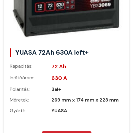
YUASA 72Ah 630A left+
Kapacitás:
72 Ah
Indítóáram:
630 A
Polaritás:
Bal+
Méretek:
269 mm x 174 mm x 223 mm
Gyártó:
YUASA