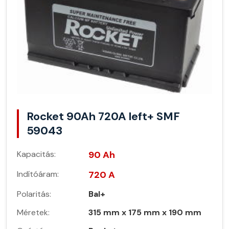
Rocket 90Ah 720A left+ SMF
59043
Kapacitás:
90 Ah
Indítóáram:
720 A
Polaritás:
Bal+
Méretek:
315 mm x 175 mm x 190 mm