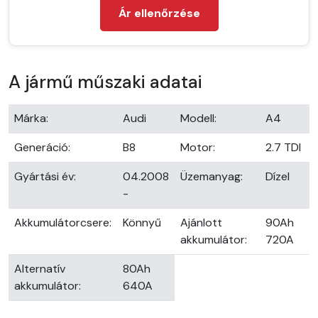
Ár ellenőrzése
A jármű műszaki adatai
Márka:
Audi
Modell:
A4
Generáció:
B8
Motor:
2.7 TDI
Gyártási év:
04.2008
Üzemanyag:
Dízel
-
Akkumulátorcsere:
Könnyű
Ajánlott
90Ah
akkumulátor:
720A
Alternatív
80Ah
akkumulátor:
640A