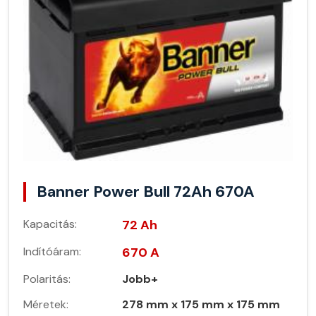
Banner Power Bull 72Ah 670A
Kapacitás:
72 Ah
Indítóáram:
670 A
Polaritás:
Jobb+
Méretek:
278 mm x 175 mm x 175 mm