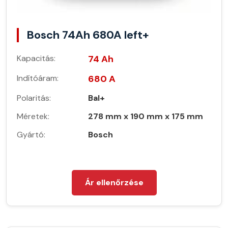
Bosch 74Ah 680A left+
Kapacitás:
74 Ah
Indítóáram:
680 A
Polaritás:
Bal+
Méretek:
278 mm x 190 mm x 175 mm
Gyártó:
Bosch
Ár ellenőrzése