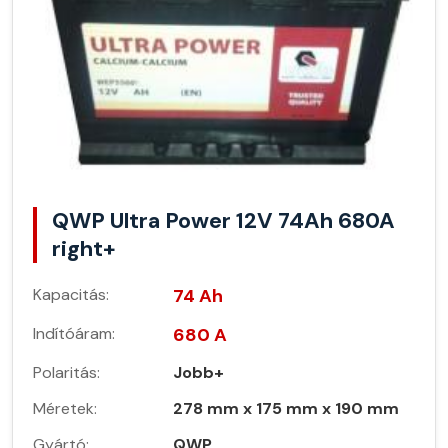
QWP Ultra Power 12V 74Ah 680A
right+
Kapacitás:
74 Ah
Indítóáram:
680 A
Polaritás:
Jobb+
Méretek:
278 mm x 175 mm x 190 mm
Gyártó:
QWP