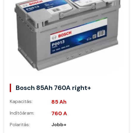
Bosch 85Ah 760A right+
Kapacitás:
85 Ah
Indítóáram:
760 A
Polaritás:
Jobb+