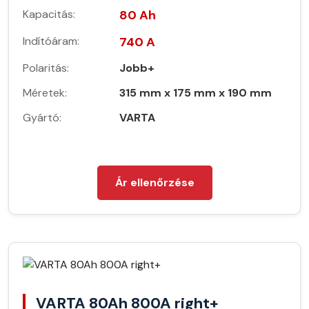
Kapacitás:
80 Ah
Indítóáram:
740 A
Polaritás:
Jobb+
Méretek:
315 mm x 175 mm x 190 mm
Gyártó:
VARTA
Ár ellenőrzése
VARTA 80Ah 800A right+