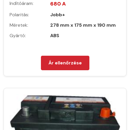
Indítóáram:
680 A
Polaritás:
Jobb+
Méretek:
278 mm x 175 mm x 190 mm
Gyártó:
ABS
Ár ellenőrzése