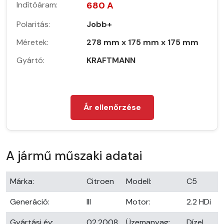
Indítóáram:
680 A
Polaritás:
Jobb+
Méretek:
278 mm x 175 mm x 175 mm
Gyártó:
KRAFTMANN
Ár ellenőrzése
A jármű műszaki adatai
Márka:
Citroen
Modell:
C5
Generáció:
III
Motor:
2.2 HDi
Gyártási év:
02.2008
Üzemanyag:
Dízel