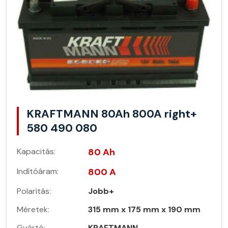
KRAFTMANN 80Ah 800A right+
580 490 080
Kapacitás:
80 Ah
Indítóáram:
800 A
Polaritás:
Jobb+
Méretek:
315 mm x 175 mm x 190 mm
Gyártó:
KRAFTMANN