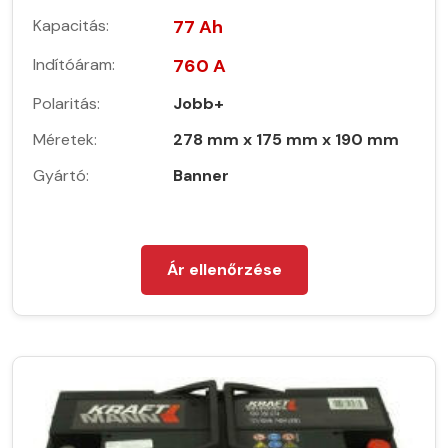
Kapacitás:
77 Ah
Indítóáram:
760 A
Polaritás:
Jobb+
Méretek:
278 mm x 175 mm x 190 mm
Gyártó:
Banner
Ár ellenőrzése