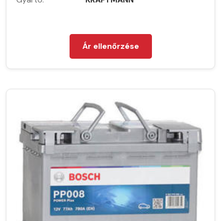
Ár ellenőrzése