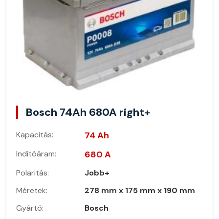
Bosch 74Ah 680A right+
Kapacitás:
74 Ah
Indítóáram:
680 A
Polaritás:
Jobb+
Méretek:
278 mm x 175 mm x 190 mm
Gyártó:
Bosch