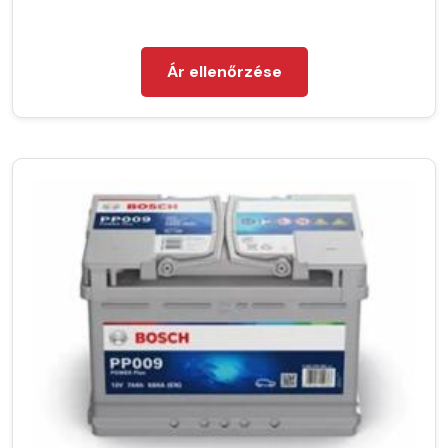
Ár ellenőrzése