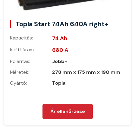
Topla Start 74Ah 640A right+
Kapacitás:
74 Ah
Indítóáram:
680 A
Polaritás:
Jobb+
Méretek:
278 mm x 175 mm x 190 mm
Gyártó:
Topla
Ár ellenőrzése