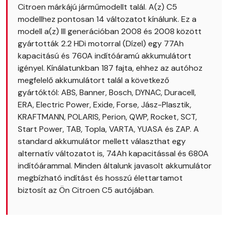
Citroen márkájú járműmodellt talál. A(z) C5
modellhez pontosan 14 változatot kínálunk. Ez a
modell a(z) III generációban 2008 és 2008 között
gyártották 2.2 HDi motorral (Dízel) egy 77Ah
kapacitású és 760A indítóáramú akkumulátort
igényel. Kínálatunkban 187 fajta, ehhez az autóhoz
megfelelő akkumulátort talál a következő
gyártóktól: ABS, Banner, Bosch, DYNAC, Duracell,
ERA, Electric Power, Exide, Forse, Jász-Plasztik,
KRAFTMANN, POLARIS, Perion, QWP, Rocket, SCT,
Start Power, TAB, Topla, VARTA, YUASA és ZAP. A
standard akkumulátor mellett választhat egy
alternatív változatot is, 74Ah kapacitással és 680A
indítóárammal. Minden általunk javasolt akkumulátor
megbízható indítást és hosszú élettartamot
biztosít az Ön Citroen C5 autójában.