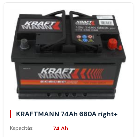
KRAFTMANN 74Ah 680A right+
Kapacitás:
74 Ah