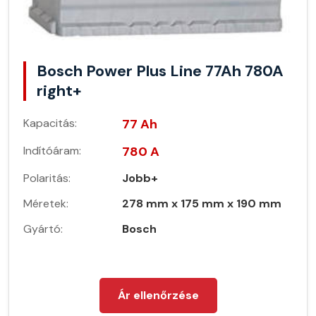
Bosch Power Plus Line 77Ah 780A
right+
Kapacitás:
77 Ah
Indítóáram:
780 A
Polaritás:
Jobb+
Méretek:
278 mm x 175 mm x 190 mm
Gyártó:
Bosch
Ár ellenőrzése