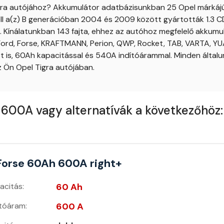
gra autójához? Akkumulátor adatbázisunkban 25 Opel márkájú 
ll a(z) B generációban 2004 és 2009 között gyártották 1.3 C
 Kínálatunkban 143 fajta, ehhez az autóhoz megfelelő akkumulá
, Ford, Forse, KRAFTMANN, Perion, QWP, Rocket, TAB, VARTA, 
tot is, 60Ah kapacitással és 540A indítóárammal. Minden álta
z Ön Opel Tigra autójában.
600A vagy alternatívák a következőhöz:
Forse 60Ah 600A right+
acitás:
60 Ah
ítóáram:
600 A