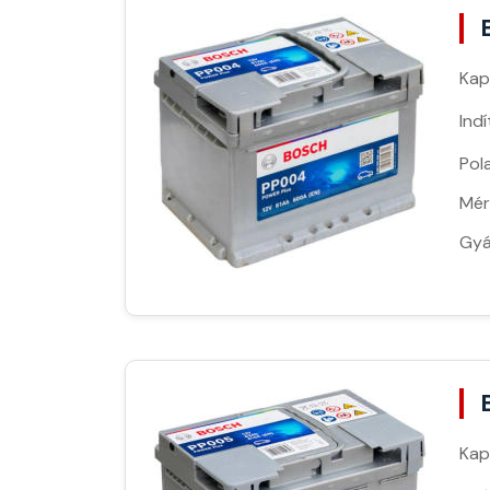
Kap
Ind
Pola
Mér
Gyá
Kap