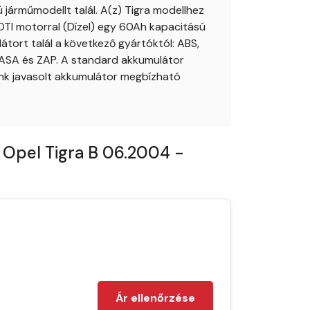
járműmodellt talál. A(z) Tigra modellhez
DTI motorral (Dízel) egy 60Ah kapacitású
tort talál a következő gyártóktól: ABS,
YUASA és ZAP. A standard akkumulátor
lunk javasolt akkumulátor megbízható
 Opel Tigra B 06.2004 -
Ár ellenőrzése