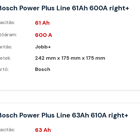
Bosch Power Plus Line 61Ah 600A right+
acitás:
61 Ah
ítóáram:
600 A
ritás:
Jobb+
etek:
242 mm x 175 mm x 175 mm
rtó:
Bosch
Bosch Power Plus Line 63Ah 610A right+
acitás:
63 Ah