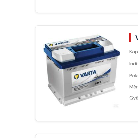
Kap
Ind
Pola
Mér
Gyá