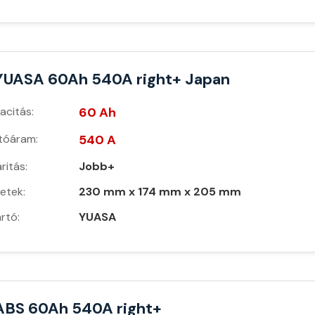
YUASA 60Ah 540A right+ Japan
acitás:
60 Ah
ítóáram:
540 A
ritás:
Jobb+
etek:
230 mm x 174 mm x 205 mm
rtó:
YUASA
ABS 60Ah 540A right+