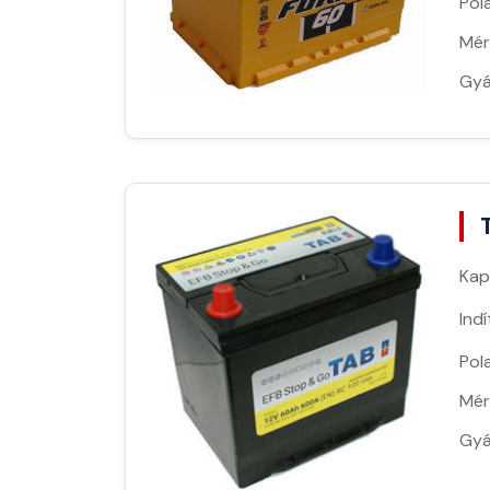
Pola
Mér
Gyá
Kap
Ind
Pola
Mér
Gyá