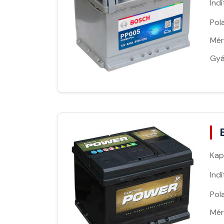
Ind
Pola
Mér
Gyá
Kap
Ind
Pola
Mér