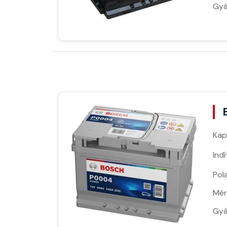
Gyá
Kap
Ind
Pola
Mér
Gyá