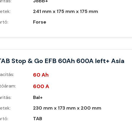
ritás:
Jobb+
etek:
241 mm x 175 mm x 175 mm
rtó:
Forse
TAB Stop & Go EFB 60Ah 600A left+ Asia
acitás:
60 Ah
ítóáram:
600 A
ritás:
Bal+
etek:
230 mm x 173 mm x 200 mm
rtó:
TAB