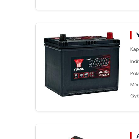
Kap
Ind
Pola
Mér
Gyá