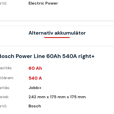
rtó:
Electric Power
Alternatív akkumulátor
Bosch Power Line 60Ah 540A right+
acitás:
60 Ah
ítóáram:
540 A
ritás:
Jobb+
etek:
242 mm x 175 mm x 175 mm
rtó:
Bosch