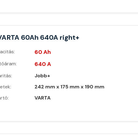
VARTA 60Ah 640A right+
acitás:
60 Ah
ítóáram:
640 A
ritás:
Jobb+
etek:
242 mm x 175 mm x 190 mm
rtó:
VARTA