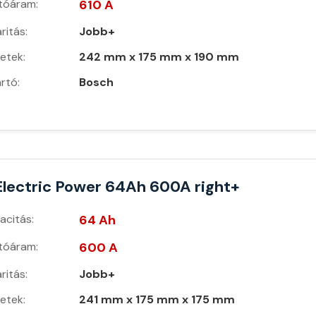
ítóáram:
610 A
ritás:
Jobb+
etek:
242 mm x 175 mm x 190 mm
rtó:
Bosch
Electric Power 64Ah 600A right+
acitás:
64 Ah
ítóáram:
600 A
ritás:
Jobb+
etek:
241 mm x 175 mm x 175 mm