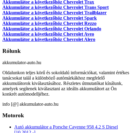
Akkumulátor a következőhöz Chevrolet Trax
Akkumulátor a következőhöz Chevrolet Trans Sport
Akkumulátor a következőhöz Chevrolet Trailblazer
Akkumulátor a következőhöz Chevrolet Spark
Akkumulátor a következőhöz Chevrolet Rezzo
Akkumulátor a következőhöz Chevrolet Orlando
Akkumulátor a következőhöz Chevrolet Aveo
Akkumulátor a következőhöz Chevrolet Alero
Rólunk
akkumulator-auto.hu
Oldalunkon teljes körű és sokoldalú információkat, valamint értékes
tanácsokat talál a különböző autómárkákhoz megfelelő
akkumulátorok kiválasztásához. Részletes útmutatókat kínálunk,
amelyek segítenek kiválasztani az ideális akkumulátort az Ön
konkrét autómodelljéhez.
info [@] akkumulator-auto.hu
Motorok
Autó akkumulátor a Porsche Cayenne 958 4.2 S Diesel
[10.2012 -]