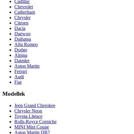
Cadillac
Chevrolet
Catherham
Chrysler
Citroen
Dacia
Daewoo
Daihatsu
Alfa Romeo
Dodge
Alpina
Daimler
Aston Martin
Ferrari
Audi
Fiat
Modellek
Jeep Grand Cherokee
Chrysler Neon
Toyota Liteace
Rolls-Royce Corniche
MINI Mini Coupe
Aston Martin DB7