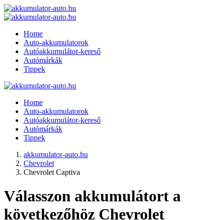
Home
Auto-akkumulatorok
Autóakkumulátor-kereső
Autómárkák
Tippek
Home
Auto-akkumulatorok
Autóakkumulátor-kereső
Autómárkák
Tippek
akkumulator-auto.hu
Chevrolet
Chevrolet Captiva
Válasszon akkumulátort a
következőhöz Chevrolet