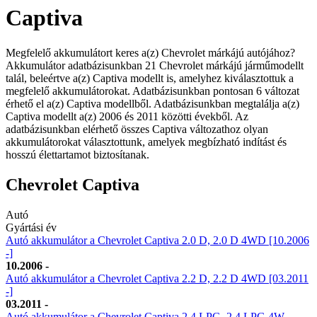
Captiva
Megfelelő akkumulátort keres a(z) Chevrolet márkájú autójához?
Akkumulátor adatbázisunkban 21 Chevrolet márkájú járműmodellt
talál, beleértve a(z) Captiva modellt is, amelyhez kiválasztottuk a
megfelelő akkumulátorokat. Adatbázisunkban pontosan 6 változat
érhető el a(z) Captiva modellből. Adatbázisunkban megtalálja a(z)
Captiva modellt a(z) 2006 és 2011 közötti évekből. Az
adatbázisunkban elérhető összes Captiva változathoz olyan
akkumulátorokat választottunk, amelyek megbízható indítást és
hosszú élettartamot biztosítanak.
Chevrolet Captiva
Autó
Gyártási év
Autó akkumulátor a Chevrolet Captiva 2.0 D, 2.0 D 4WD [10.2006
-]
10.2006 -
Autó akkumulátor a Chevrolet Captiva 2.2 D, 2.2 D 4WD [03.2011
-]
03.2011 -
Autó akkumulátor a Chevrolet Captiva 2.4 LPG, 2.4 LPG 4W