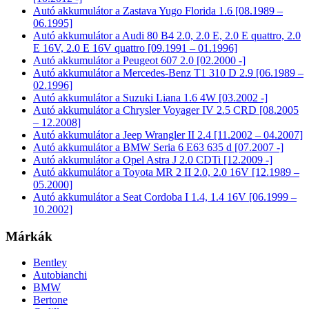
Autó akkumulátor a Zastava Yugo Florida 1.6 [08.1989 –
06.1995]
Autó akkumulátor a Audi 80 B4 2.0, 2.0 E, 2.0 E quattro, 2.0
E 16V, 2.0 E 16V quattro [09.1991 – 01.1996]
Autó akkumulátor a Peugeot 607 2.0 [02.2000 -]
Autó akkumulátor a Mercedes-Benz T1 310 D 2.9 [06.1989 –
02.1996]
Autó akkumulátor a Suzuki Liana 1.6 4W [03.2002 -]
Autó akkumulátor a Chrysler Voyager IV 2.5 CRD [08.2005
– 12.2008]
Autó akkumulátor a Jeep Wrangler II 2.4 [11.2002 – 04.2007]
Autó akkumulátor a BMW Seria 6 E63 635 d [07.2007 -]
Autó akkumulátor a Opel Astra J 2.0 CDTi [12.2009 -]
Autó akkumulátor a Toyota MR 2 II 2.0, 2.0 16V [12.1989 –
05.2000]
Autó akkumulátor a Seat Cordoba I 1.4, 1.4 16V [06.1999 –
10.2002]
Márkák
Bentley
Autobianchi
BMW
Bertone