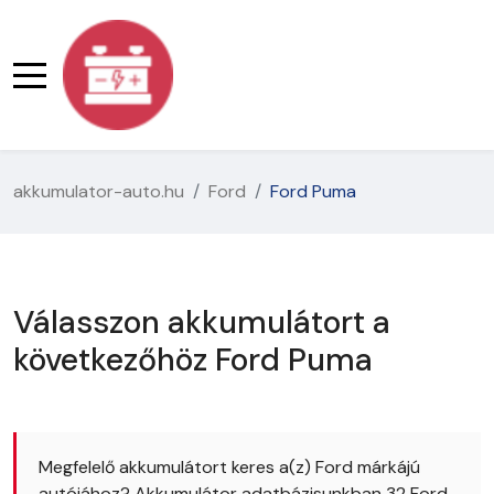
akkumulator-auto.hu
Ford
Ford Puma
Válasszon akkumulátort a
következőhöz Ford Puma
Megfelelő akkumulátort keres a(z) Ford márkájú
autójához? Akkumulátor adatbázisunkban 32 Ford