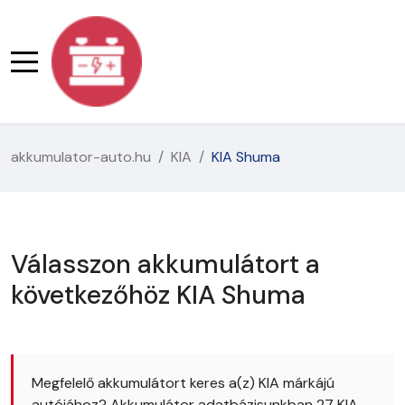
akkumulator-auto.hu
KIA
KIA Shuma
Válasszon akkumulátort a
következőhöz KIA Shuma
Megfelelő akkumulátort keres a(z) KIA márkájú
autójához? Akkumulátor adatbázisunkban 27 KIA