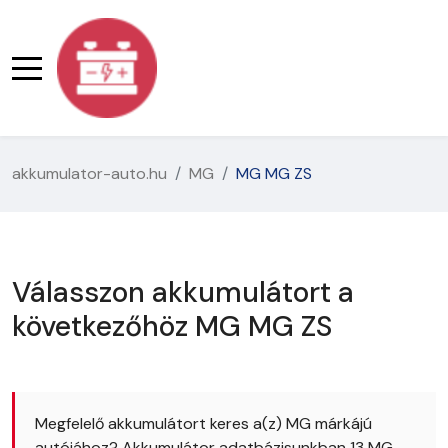
akkumulator-auto.hu
MG
MG MG ZS
Válasszon akkumulátort a
következőhöz MG MG ZS
Megfelelő akkumulátort keres a(z) MG márkájú
autójához? Akkumulátor adatbázisunkban 13 MG