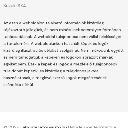
Suzuki SX4
Az ezen a weboldalon található információk kizárólag
tájékoztató jellegűek, és nem minősülnek semmilyen formában
tanácsadásnak. A weboldal tulajdonosa nem vállal felelősséget
a tartalomért.
A weboldalunkon használt képek és logók
kizárólag illusztrációs célokat szolgálnak. Nem működünk együtt
és nem támogatjuk a képeken és logókon ábrázolt márkák
egyikét sem. Ezek a képek és logók a megfelelő tulajdonosok
tulajdonát képezik, és kizárólag a tulajdonos javára
használatosak, a meglévő szerzői jogok megsértésének
szándéka nélkül.
© 2026 |
akkumulator-auto.hu
| Minden jog fenntartva