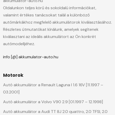
akkumulator-auto.hu
Oldalunkon teljes körű és sokoldalú információkat,
valamint értékes tanácsokat talál a különböző
autómárkákhoz megfelelő akkumulátorok kiválasztásához.
Részletes útmutatókat kínálunk, amelyek segítenek
kiválasztani az ideális akkumulátort az Ön konkrét
autómodelljéhez.
info [@] akkumulator-auto.hu
Motorok
Autó akkumulátor a Renault Laguna I 1.6 16V [11.1997 –
03.2001]
Autó akkumulátor a Volvo V90 2.9 [01.1997 – 12.1998]
Autó akkumulátor a Audi TT 8J 2.0 quattro, 2.0 TFSI, 2.0