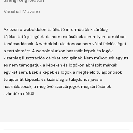
SsangYong Rexton
Vauxhall Movano
Az ezen a weboldalon található információk kizárólag
tájékoztató jellegűek, és nem minősülnek semmilyen formában
tanácsadásnak. A weboldal tulajdonosa nem vállal felelősséget
a tartalomért.
A weboldalunkon használt képek és logók
kizárólag illusztrációs célokat szolgálnak. Nem működünk együtt
és nem támogatjuk a képeken és logókon ábrázolt márkák
egyikét sem. Ezek a képek és logók a megfelelő tulajdonosok
tulajdonát képezik, és kizárólag a tulajdonos javára
használatosak, a meglévő szerzői jogok megsértésének
szándéka nélkül.