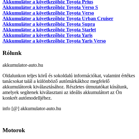
Akkumulátor a következőhöz Toyota Prius
Akkumulátor a következőhöz Toyota Verso S
Akkumulátor a következőhöz Toyota Verso
Akkumulátor a következőhöz Toyota Urban Cruiser
Akkumulátor a következőhöz Toyota Supra
Akkumulátor a következőhöz Toyota Starlet
Akkumulátor a következőhöz Toyota Yaris
Akkumulátor a következőhöz Toyota Yaris Verso
Rólunk
akkumulator-auto.hu
Oldalunkon teljes körű és sokoldalú információkat, valamint értékes
tanácsokat talál a különböző autómárkákhoz megfelelő
akkumulátorok kiválasztásához. Részletes útmutatókat kínálunk,
amelyek segítenek kiválasztani az ideális akkumulátort az Ön
konkrét autómodelljéhez.
info [@] akkumulator-auto.hu
Motorok