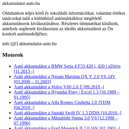
akkumulator-auto.hu
Oldalunkon teljes körű és sokoldalú információkat, valamint értékes
tanácsokat talál a különböző autómárkákhoz megfelelő
akkumulátorok kiválasztásához. Részletes útmutatókat kínálunk,
amelyek segítenek kiválasztani az ideális akkumulátort az Ön
konkrét autómodelljéhez.
info [@] akkumulator-auto.hu
Motorok
Autó akkumulátor a BMW Seria 4 F33 420 i, 420 i xDrive
[11.2013 -]
Autó akkumulátor a Nissan Maxima QX V 2.0 V6 24V
[03.2000 – 11.2003]
Autó akkumulátor a Volvo V60 2.0 T [09.2010 -]
Autó akkumulátor a Hyundai Pony / Excel 1.3 [10.1989 –
01.1995]
Autó akkumulátor a Alfa Romeo Giulietta 2.0 JTDM
[04.2010 -]
Autó akkumulátor a Suzuki Swift IV 1.3 DDiS [10.2010 -]
Autó akkumulátor a Mitsubishi Sigma 3.0 V6 [12.1990 –
07.1996]
Autó akkumulátor a Ford Maverick II 2.0 16V [02.2001 -]