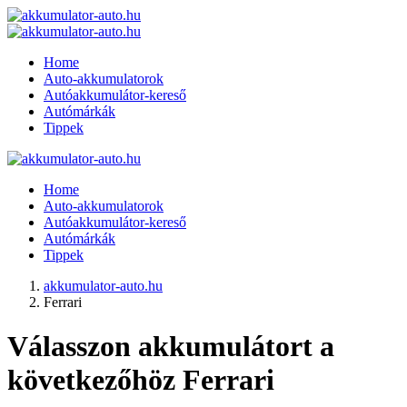
Home
Auto-akkumulatorok
Autóakkumulátor-kereső
Autómárkák
Tippek
Home
Auto-akkumulatorok
Autóakkumulátor-kereső
Autómárkák
Tippek
akkumulator-auto.hu
Ferrari
Válasszon akkumulátort a
következőhöz Ferrari