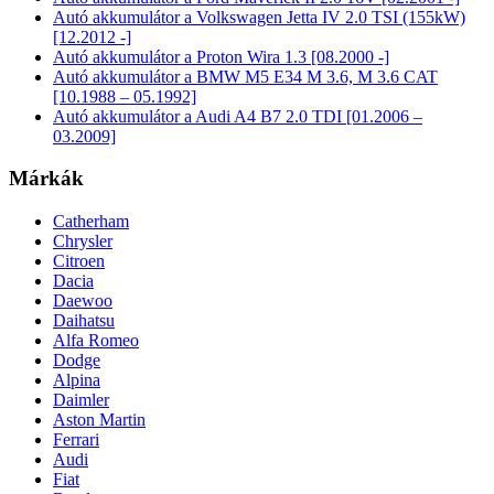
Autó akkumulátor a Volkswagen Jetta IV 2.0 TSI (155kW)
[12.2012 -]
Autó akkumulátor a Proton Wira 1.3 [08.2000 -]
Autó akkumulátor a BMW M5 E34 M 3.6, M 3.6 CAT
[10.1988 – 05.1992]
Autó akkumulátor a Audi A4 B7 2.0 TDI [01.2006 –
03.2009]
Márkák
Catherham
Chrysler
Citroen
Dacia
Daewoo
Daihatsu
Alfa Romeo
Dodge
Alpina
Daimler
Aston Martin
Ferrari
Audi
Fiat