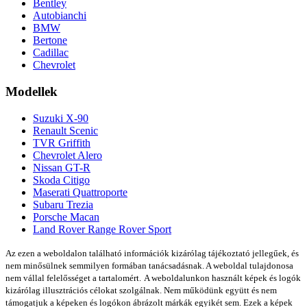
Bentley
Autobianchi
BMW
Bertone
Cadillac
Chevrolet
Modellek
Suzuki X-90
Renault Scenic
TVR Griffith
Chevrolet Alero
Nissan GT-R
Skoda Citigo
Maserati Quattroporte
Subaru Trezia
Porsche Macan
Land Rover Range Rover Sport
Az ezen a weboldalon található információk kizárólag tájékoztató jellegűek, és
nem minősülnek semmilyen formában tanácsadásnak. A weboldal tulajdonosa
nem vállal felelősséget a tartalomért.
A weboldalunkon használt képek és logók
kizárólag illusztrációs célokat szolgálnak. Nem működünk együtt és nem
támogatjuk a képeken és logókon ábrázolt márkák egyikét sem. Ezek a képek