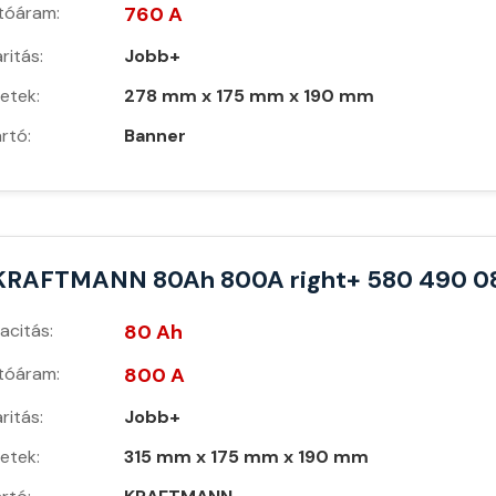
ítóáram:
760 A
ritás:
Jobb+
etek:
278 mm x 175 mm x 190 mm
rtó:
Banner
KRAFTMANN 80Ah 800A right+ 580 490 0
acitás:
80 Ah
ítóáram:
800 A
ritás:
Jobb+
etek:
315 mm x 175 mm x 190 mm