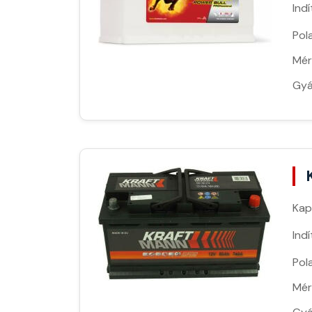
Ind
Pola
Mér
Gyá
Kap
Ind
Pola
Mér