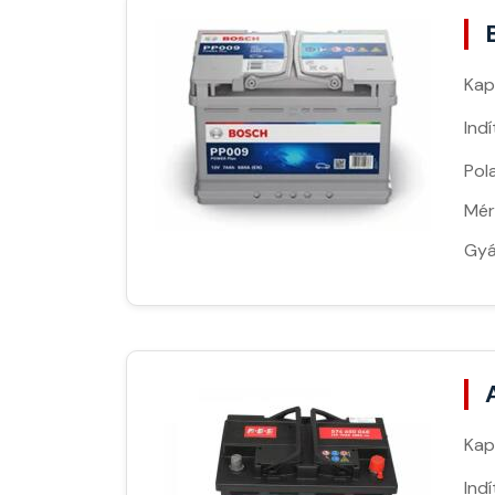
Kap
Ind
Pola
Mér
Gyá
Kap
Ind