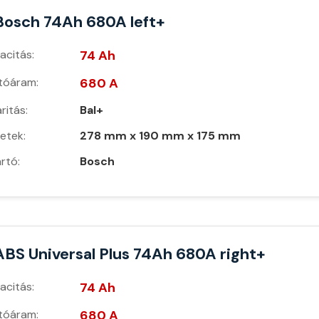
Bosch 74Ah 680A left+
acitás:
74 Ah
ítóáram:
680 A
ritás:
Bal+
etek:
278 mm x 190 mm x 175 mm
rtó:
Bosch
ABS Universal Plus 74Ah 680A right+
acitás:
74 Ah
ítóáram:
680 A