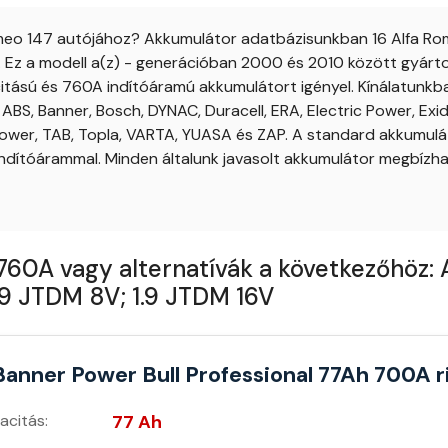
omeo 147 autójához? Akkumulátor adatbázisunkban 16 Alfa Rom
Ez a modell a(z) - generációban 2000 és 2010 között gyártott
tású és 760A indítóáramú akkumulátort igényel. Kínálatunkba
 ABS, Banner, Bosch, DYNAC, Duracell, ERA, Electric Power, Exi
Power, TAB, Topla, VARTA, YUASA és ZAP. A standard akkumulát
indítóárammal. Minden általunk javasolt akkumulátor megbízha
760A vagy alternatívák a következőhöz: 
1.9 JTDM 8V; 1.9 JTDM 16V
Banner Power Bull Professional 77Ah 700A r
acitás:
77 Ah