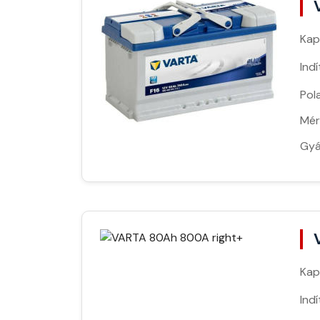
Kap
Ind
Pola
Mér
Gyá
Kap
Ind