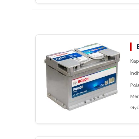
Kap
Ind
Pola
Mér
Gyá