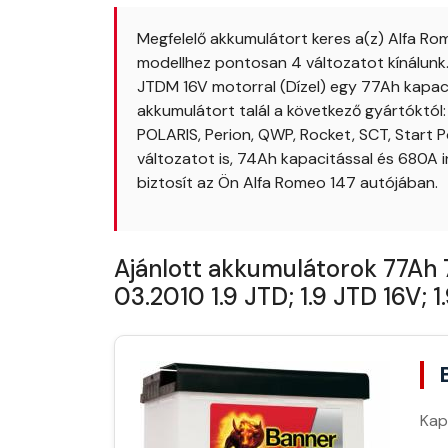
Megfelelő akkumulátort keres a(z) Alfa R
modellhez pontosan 4 változatot kínálunk. 
JTDM 16V motorral (Dízel) egy 77Ah kapaci
akkumulátort talál a következő gyártóktól:
POLARIS, Perion, QWP, Rocket, SCT, Start 
változatot is, 74Ah kapacitással és 680A 
biztosít az Ön Alfa Romeo 147 autójában.
Ajánlott akkumulátorok 77Ah 
03.2010 1.9 JTD; 1.9 JTD 16V; 
Kap