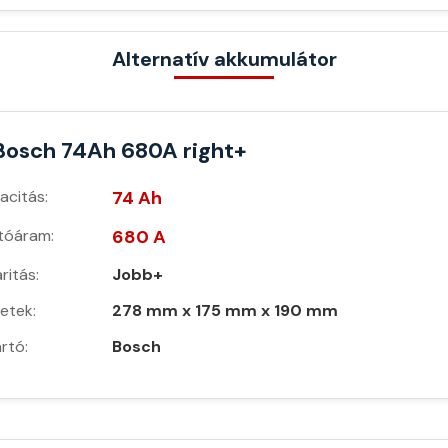
Alternatív akkumulátor
Bosch 74Ah 680A right+
acitás:
74 Ah
ítóáram:
680 A
ritás:
Jobb+
etek:
278 mm x 175 mm x 190 mm
rtó:
Bosch