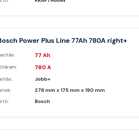
rtó:
KRAFTMANN
Bosch Power Plus Line 77Ah 780A right+
acitás:
77 Ah
ítóáram:
780 A
ritás:
Jobb+
etek:
278 mm x 175 mm x 190 mm
rtó:
Bosch