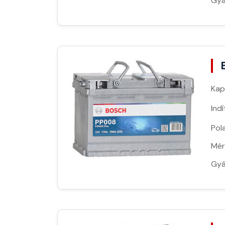
Gyá
Kap
Ind
Pola
Mér
Gyá