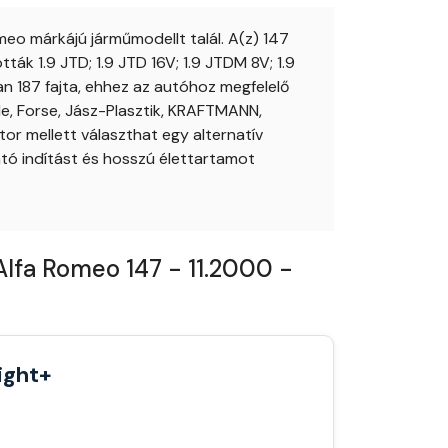
eo márkájú járműmodellt talál. A(z) 147
ák 1.9 JTD; 1.9 JTD 16V; 1.9 JTDM 8V; 1.9
n 187 fajta, ehhez az autóhoz megfelelő
de, Forse, Jász-Plasztik, KRAFTMANN,
or mellett választhat egy alternatív
tó indítást és hosszú élettartamot
Alfa Romeo 147 - 11.2000 -
ight+