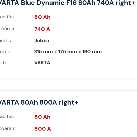
VARTA Blue Dynamic F16 80Ah 740A right+
acitás:
80 Ah
ítóáram:
740 A
ritás:
Jobb+
etek:
315 mm x 175 mm x 190 mm
rtó:
VARTA
VARTA 80Ah 800A right+
acitás:
80 Ah
ítóáram:
800 A