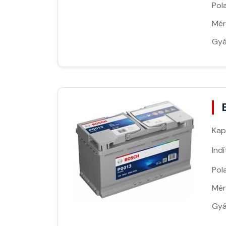
Pola
Mér
Gyá
Kap
Ind
Pola
Mér
Gyá