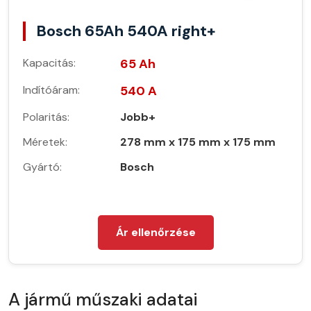
Bosch 65Ah 540A right+
Kapacitás:
65 Ah
Indítóáram:
540 A
Polaritás:
Jobb+
Méretek:
278 mm x 175 mm x 175 mm
Gyártó:
Bosch
Ár ellenőrzése
A jármű műszaki adatai