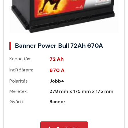
Banner Power Bull 72Ah 670A
Kapacitás:
72 Ah
Indítóáram:
670 A
Polaritás:
Jobb+
Méretek:
278 mm x 175 mm x 175 mm
Gyártó:
Banner