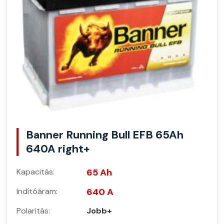
Banner Running Bull EFB 65Ah
640A right+
Kapacitás:
65 Ah
Indítóáram:
640 A
Polaritás:
Jobb+