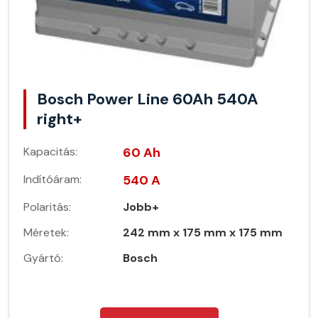
Bosch Power Line 60Ah 540A
right+
Kapacitás:
60 Ah
Indítóáram:
540 A
Polaritás:
Jobb+
Méretek:
242 mm x 175 mm x 175 mm
Gyártó:
Bosch