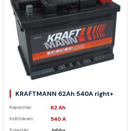
KRAFTMANN 62Ah 540A right+
Kapacitás:
62 Ah
Indítóáram:
540 A
Polaritás:
Jobb+