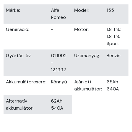
Márka:
Alfa
Modell:
155
Romeo
Generáció:
-
Motor:
1.8 T.S.;
1.8 T.S.
Sport
Gyártási év:
01.1992
Üzemanyag:
Benzin
-
12.1997
Akkumulátorcsere:
Könnyű
Ajánlott
65Ah
akkumulátor:
640A
Alternatív
62Ah
akkumulátor:
540A