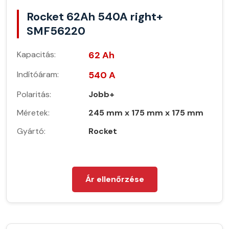
Rocket 62Ah 540A right+
SMF56220
Kapacitás:
62 Ah
Indítóáram:
540 A
Polaritás:
Jobb+
Méretek:
245 mm x 175 mm x 175 mm
Gyártó:
Rocket
Ár ellenőrzése