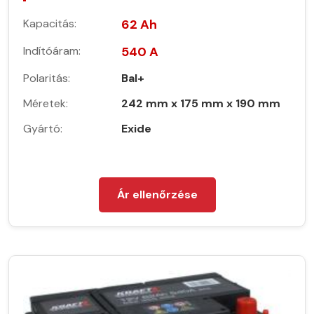
Kapacitás:
62 Ah
Indítóáram:
540 A
Polaritás:
Bal+
Méretek:
242 mm x 175 mm x 190 mm
Gyártó:
Exide
Ár ellenőrzése