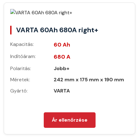
VARTA 60Ah 680A right+
Kapacitás:
60 Ah
Indítóáram:
680 A
Polaritás:
Jobb+
Méretek:
242 mm x 175 mm x 190 mm
Gyártó:
VARTA
Ár ellenőrzése