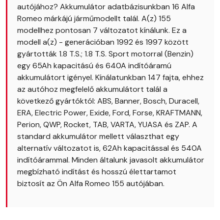
autójához? Akkumulátor adatbázisunkban 16 Alfa
Romeo márkájú járműmodellt talál. A(z) 155
modellhez pontosan 7 változatot kínálunk. Ez a
modell a(z) - generációban 1992 és 1997 között
gyártották 1.8 T.S.; 1.8 T.S. Sport motorral (Benzin)
egy 65Ah kapacitású és 640A indítóáramú
akkumulátort igényel. Kínálatunkban 147 fajta, ehhez
az autóhoz megfelelő akkumulátort talál a
következő gyártóktól: ABS, Banner, Bosch, Duracell,
ERA, Electric Power, Exide, Ford, Forse, KRAFTMANN,
Perion, QWP, Rocket, TAB, VARTA, YUASA és ZAP. A
standard akkumulátor mellett választhat egy
alternatív változatot is, 62Ah kapacitással és 540A
indítóárammal. Minden általunk javasolt akkumulátor
megbízható indítást és hosszú élettartamot
biztosít az Ön Alfa Romeo 155 autójában.