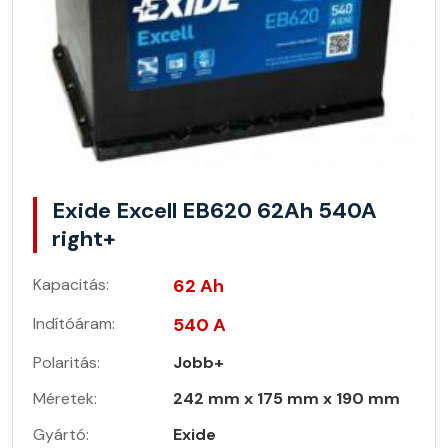
Exide Excell EB620 62Ah 540A
right+
Kapacitás:
62 Ah
Indítóáram:
540 A
Polaritás:
Jobb+
Méretek:
242 mm x 175 mm x 190 mm
Gyártó:
Exide