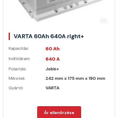
VARTA 60Ah 640A right+
Kapacitás:
60 Ah
Indítóáram:
640 A
Polaritás:
Jobb+
Méretek:
242 mm x 175 mm x 190 mm
Gyártó:
VARTA
Ár ellenőrzése