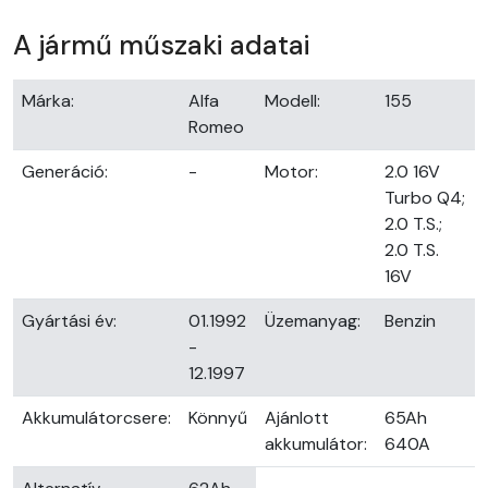
A jármű műszaki adatai
Márka:
Alfa
Modell:
155
Romeo
Generáció:
-
Motor:
2.0 16V
Turbo Q4;
2.0 T.S.;
2.0 T.S.
16V
Gyártási év:
01.1992
Üzemanyag:
Benzin
-
12.1997
Akkumulátorcsere:
Könnyű
Ajánlott
65Ah
akkumulátor:
640A