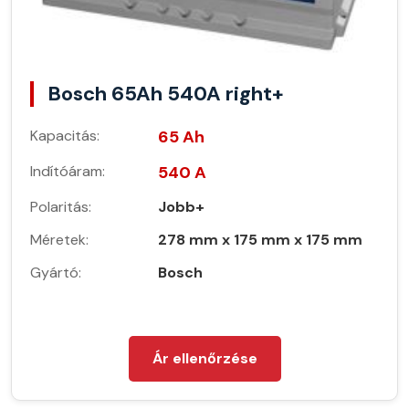
Bosch 65Ah 540A right+
Kapacitás:
65 Ah
Indítóáram:
540 A
Polaritás:
Jobb+
Méretek:
278 mm x 175 mm x 175 mm
Gyártó:
Bosch
Ár ellenőrzése