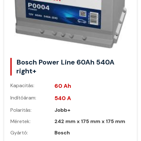
Bosch Power Line 60Ah 540A
right+
Kapacitás:
60 Ah
Indítóáram:
540 A
Polaritás:
Jobb+
Méretek:
242 mm x 175 mm x 175 mm
Gyártó:
Bosch