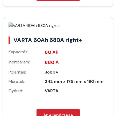
VARTA 60Ah 680A right+
Kapacitás:
60 Ah
Indítóáram:
680 A
Polaritás:
Jobb+
Méretek:
242 mm x 175 mm x 190 mm
Gyártó:
VARTA
Ár ellenőrzése