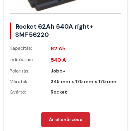
Rocket 62Ah 540A right+
SMF56220
Kapacitás:
62 Ah
Indítóáram:
540 A
Polaritás:
Jobb+
Méretek:
245 mm x 175 mm x 175 mm
Gyártó:
Rocket
Ár ellenőrzése