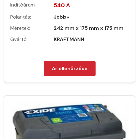
Indítóáram:
540 A
Polaritás:
Jobb+
Méretek:
242 mm x 175 mm x 175 mm
Gyártó:
KRAFTMANN
Ár ellenőrzése