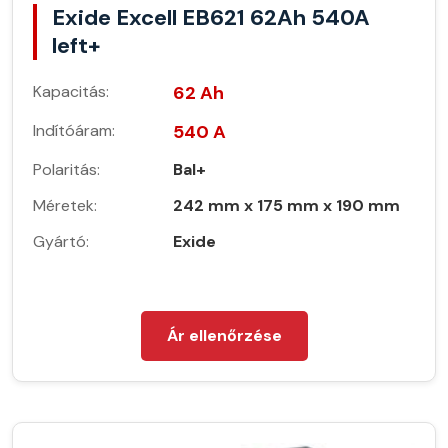
Exide Excell EB621 62Ah 540A
left+
Kapacitás:
62 Ah
Indítóáram:
540 A
Polaritás:
Bal+
Méretek:
242 mm x 175 mm x 190 mm
Gyártó:
Exide
Ár ellenőrzése