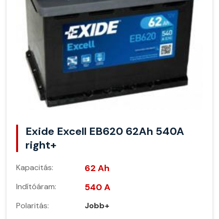
Exide Excell EB620 62Ah 540A
right+
Kapacitás:
62 Ah
Indítóáram:
540 A
Polaritás:
Jobb+