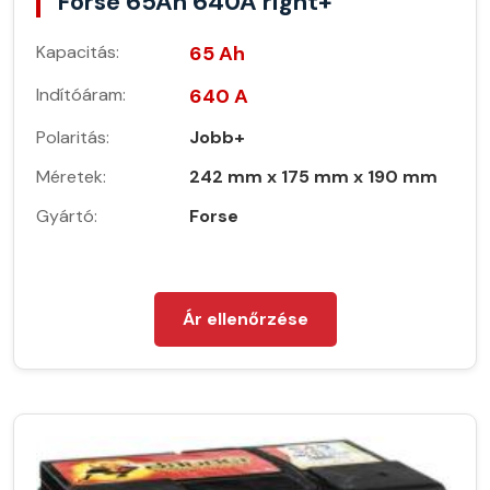
Forse 65Ah 640A right+
Kapacitás:
65 Ah
Indítóáram:
640 A
Polaritás:
Jobb+
Méretek:
242 mm x 175 mm x 190 mm
Gyártó:
Forse
Ár ellenőrzése