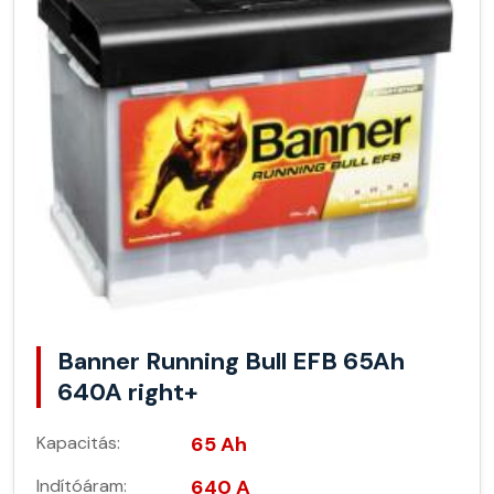
Banner Running Bull EFB 65Ah
640A right+
Kapacitás:
65 Ah
Indítóáram:
640 A