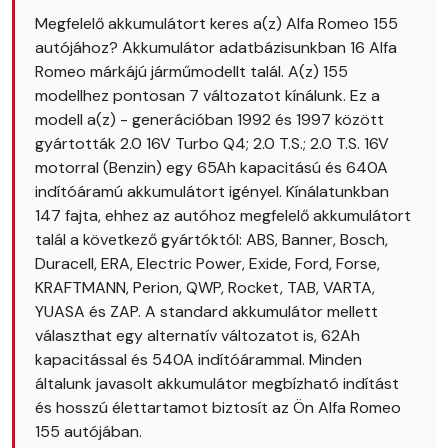
Megfelelő akkumulátort keres a(z) Alfa Romeo 155
autójához? Akkumulátor adatbázisunkban 16 Alfa
Romeo márkájú járműmodellt talál. A(z) 155
modellhez pontosan 7 változatot kínálunk. Ez a
modell a(z) - generációban 1992 és 1997 között
gyártották 2.0 16V Turbo Q4; 2.0 T.S.; 2.0 T.S. 16V
motorral (Benzin) egy 65Ah kapacitású és 640A
indítóáramú akkumulátort igényel. Kínálatunkban
147 fajta, ehhez az autóhoz megfelelő akkumulátort
talál a következő gyártóktól: ABS, Banner, Bosch,
Duracell, ERA, Electric Power, Exide, Ford, Forse,
KRAFTMANN, Perion, QWP, Rocket, TAB, VARTA,
YUASA és ZAP. A standard akkumulátor mellett
választhat egy alternatív változatot is, 62Ah
kapacitással és 540A indítóárammal. Minden
általunk javasolt akkumulátor megbízható indítást
és hosszú élettartamot biztosít az Ön Alfa Romeo
155 autójában.