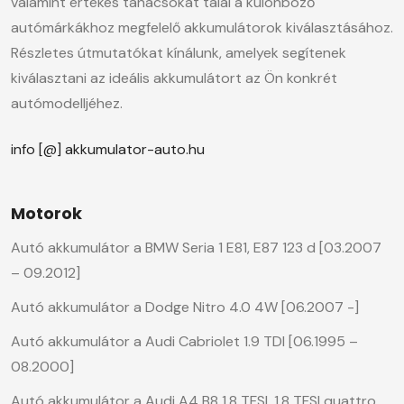
valamint értékes tanácsokat talál a különböző
autómárkákhoz megfelelő akkumulátorok kiválasztásához.
Részletes útmutatókat kínálunk, amelyek segítenek
kiválasztani az ideális akkumulátort az Ön konkrét
autómodelljéhez.
info [@] akkumulator-auto.hu
Motorok
Autó akkumulátor a BMW Seria 1 E81, E87 123 d [03.2007
– 09.2012]
Autó akkumulátor a Dodge Nitro 4.0 4W [06.2007 -]
Autó akkumulátor a Audi Cabriolet 1.9 TDI [06.1995 –
08.2000]
Autó akkumulátor a Audi A4 B8 1.8 TFSI, 1.8 TFSI quattro