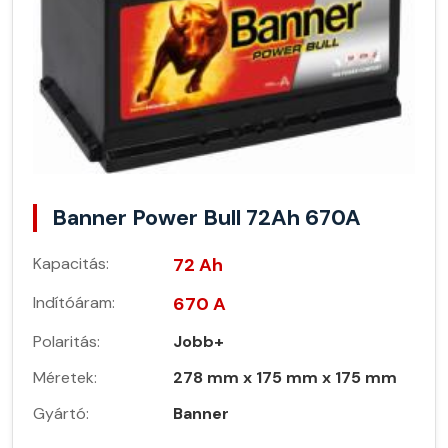
Banner Power Bull 72Ah 670A
Kapacitás:
72 Ah
Indítóáram:
670 A
Polaritás:
Jobb+
Méretek:
278 mm x 175 mm x 175 mm
Gyártó:
Banner