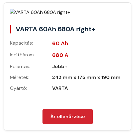
VARTA 60Ah 680A right+
Kapacitás:
60 Ah
Indítóáram:
680 A
Polaritás:
Jobb+
Méretek:
242 mm x 175 mm x 190 mm
Gyártó:
VARTA
Ár ellenőrzése