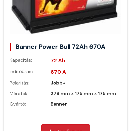
Banner Power Bull 72Ah 670A
Kapacitás:
72 Ah
Indítóáram:
670 A
Polaritás:
Jobb+
Méretek:
278 mm x 175 mm x 175 mm
Gyártó:
Banner