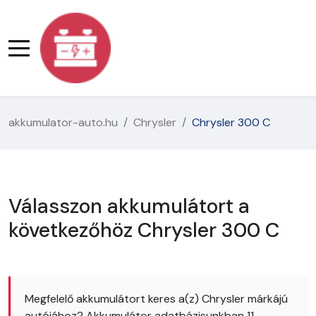
akkumulator-auto.hu
Chrysler
Chrysler 300 C
Válasszon akkumulátort a
következőhöz Chrysler 300 C
Megfelelő akkumulátort keres a(z) Chrysler márkájú
autójához? Akkumulátor adatbázisunkban 11