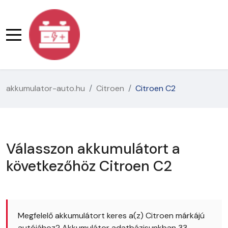
akkumulator-auto.hu
Citroen
Citroen C2
Válasszon akkumulátort a
következőhöz Citroen C2
Megfelelő akkumulátort keres a(z) Citroen márkájú
autójához? Akkumulátor adatbázisunkban 33