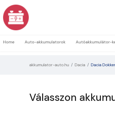
Home
Auto-akkumulatorok
Autóakkumulátor-k
akkumulator-auto.hu
Dacia
Dacia Dokke
Válasszon akkumu