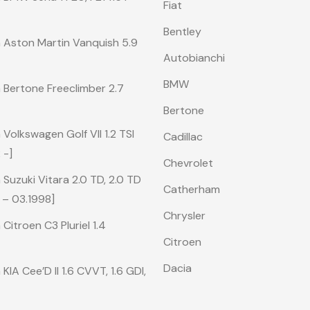
Fiat
Bentley
 Aston Martin Vanquish 5.9
Autobianchi
BMW
 Bertone Freeclimber 2.7
Bertone
Volkswagen Golf VII 1.2 TSI
Cadillac
 -]
Chevrolet
Suzuki Vitara 2.0 TD, 2.0 TD
Catherham
 – 03.1998]
Chrysler
Citroen C3 Pluriel 1.4
Citroen
Dacia
IA Cee’D II 1.6 CVVT, 1.6 GDI,