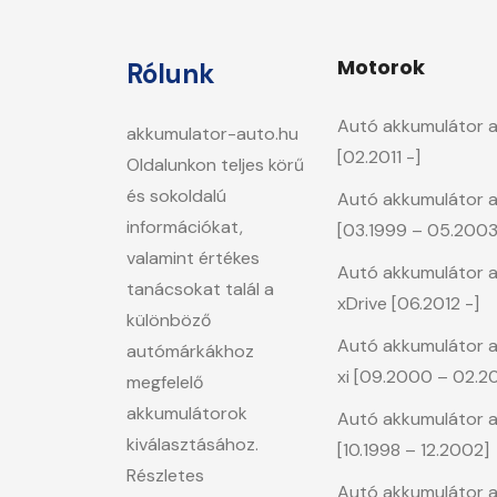
Motorok
Rólunk
Autó akkumulátor a
akkumulator-auto.hu
[02.2011 -]
Oldalunkon teljes körű
és sokoldalú
Autó akkumulátor a
információkat,
[03.1999 – 05.2003
valamint értékes
Autó akkumulátor a 
tanácsokat talál a
xDrive [06.2012 -]
különböző
Autó akkumulátor a
autómárkákhoz
xi [09.2000 – 02.2
megfelelő
akkumulátorok
Autó akkumulátor a
kiválasztásához.
[10.1998 – 12.2002]
Részletes
Autó akkumulátor a 