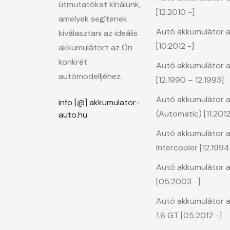
útmutatókat kínálunk,
[12.2010 -]
amelyek segítenek
Autó akkumulátor a
kiválasztani az ideális
[10.2012 -]
akkumulátort az Ön
konkrét
Autó akkumulátor a
autómodelljéhez.
[12.1990 – 12.1993]
Autó akkumulátor a 
info [@] akkumulator-
(Automatic) [11.2012
auto.hu
Autó akkumulátor a 
Intercooler [12.1994
Autó akkumulátor a 
[05.2003 -]
Autó akkumulátor a K
1.6 GT [05.2012 -]