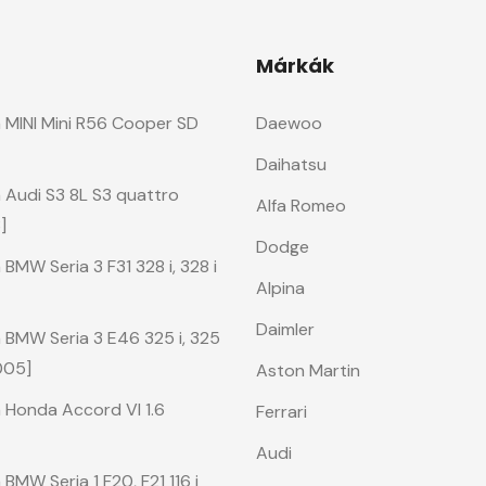
Márkák
 MINI Mini R56 Cooper SD
Daewoo
Daihatsu
 Audi S3 8L S3 quattro
Alfa Romeo
]
Dodge
BMW Seria 3 F31 328 i, 328 i
Alpina
Daimler
 BMW Seria 3 E46 325 i, 325
005]
Aston Martin
 Honda Accord VI 1.6
Ferrari
Audi
BMW Seria 1 F20, F21 116 i