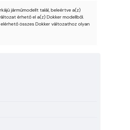
jú járműmodellt talál, beleértve a(z)
ltozat érhető el a(z) Dokker modellből.
 elérhető összes Dokker változathoz olyan