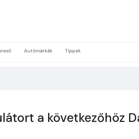
ereső
Autómárkák
Tippek
r
látort a következőhöz D