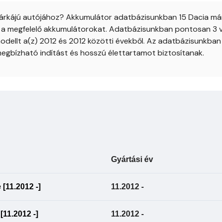
árkájú autójához? Akkumulátor adatbázisunkban 15 Dacia márká
k a megfelelő akkumulátorokat. Adatbázisunkban pontosan 3 vá
dellt a(z) 2012 és 2012 közötti évekből. Az adatbázisunkban
egbízható indítást és hosszú élettartamot biztosítanak.
Gyártási év
[11.2012 -]
11.2012 -
[11.2012 -]
11.2012 -