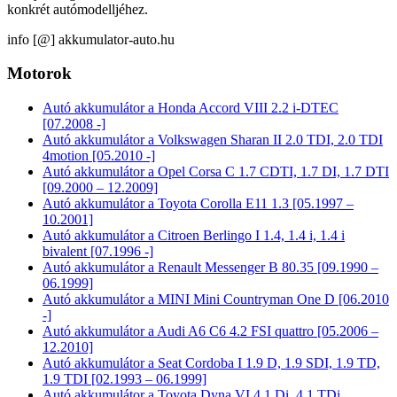
konkrét autómodelljéhez.
info [@] akkumulator-auto.hu
Motorok
Autó akkumulátor a Honda Accord VIII 2.2 i-DTEC
[07.2008 -]
Autó akkumulátor a Volkswagen Sharan II 2.0 TDI, 2.0 TDI
4motion [05.2010 -]
Autó akkumulátor a Opel Corsa C 1.7 CDTI, 1.7 DI, 1.7 DTI
[09.2000 – 12.2009]
Autó akkumulátor a Toyota Corolla E11 1.3 [05.1997 –
10.2001]
Autó akkumulátor a Citroen Berlingo I 1.4, 1.4 i, 1.4 i
bivalent [07.1996 -]
Autó akkumulátor a Renault Messenger B 80.35 [09.1990 –
06.1999]
Autó akkumulátor a MINI Mini Countryman One D [06.2010
-]
Autó akkumulátor a Audi A6 C6 4.2 FSI quattro [05.2006 –
12.2010]
Autó akkumulátor a Seat Cordoba I 1.9 D, 1.9 SDI, 1.9 TD,
1.9 TDI [02.1993 – 06.1999]
Autó akkumulátor a Toyota Dyna VI 4.1 Di, 4.1 TDi