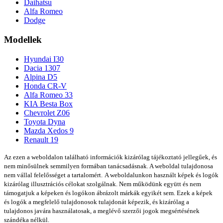
Daihatsu
Alfa Romeo
Dodge
Modellek
Hyundai I30
Dacia 1307
Alpina D5
Honda CR-V
Alfa Romeo 33
KIA Besta Box
Chevrolet Z06
Toyota Dyna
Mazda Xedos 9
Renault 19
Az ezen a weboldalon található információk kizárólag tájékoztató jellegűek, és
nem minősülnek semmilyen formában tanácsadásnak. A weboldal tulajdonosa
nem vállal felelősséget a tartalomért.
A weboldalunkon használt képek és logók
kizárólag illusztrációs célokat szolgálnak. Nem működünk együtt és nem
támogatjuk a képeken és logókon ábrázolt márkák egyikét sem. Ezek a képek
és logók a megfelelő tulajdonosok tulajdonát képezik, és kizárólag a
tulajdonos javára használatosak, a meglévő szerzői jogok megsértésének
szándéka nélkül.