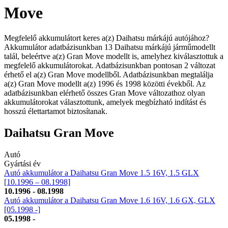
Move
Megfelelő akkumulátort keres a(z) Daihatsu márkájú autójához?
Akkumulátor adatbázisunkban 13 Daihatsu márkájú járműmodellt
talál, beleértve a(z) Gran Move modellt is, amelyhez kiválasztottuk a
megfelelő akkumulátorokat. Adatbázisunkban pontosan 2 változat
érhető el a(z) Gran Move modellből. Adatbázisunkban megtalálja
a(z) Gran Move modellt a(z) 1996 és 1998 közötti évekből. Az
adatbázisunkban elérhető összes Gran Move változathoz olyan
akkumulátorokat választottunk, amelyek megbízható indítást és
hosszú élettartamot biztosítanak.
Daihatsu Gran Move
Autó
Gyártási év
Autó akkumulátor a Daihatsu Gran Move 1.5 16V, 1.5 GLX
[10.1996 – 08.1998]
10.1996 - 08.1998
Autó akkumulátor a Daihatsu Gran Move 1.6 16V, 1.6 GX, GLX
[05.1998 -]
05.1998 -