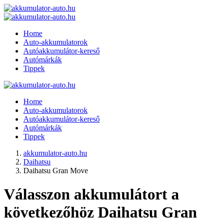
Home
Auto-akkumulatorok
Autóakkumulátor-kereső
Autómárkák
Tippek
Home
Auto-akkumulatorok
Autóakkumulátor-kereső
Autómárkák
Tippek
akkumulator-auto.hu
Daihatsu
Daihatsu Gran Move
Válasszon akkumulátort a
következőhöz Daihatsu Gran