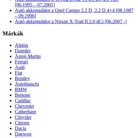
[06.1995 – 07.2001]
Autó akkumulátor a Opel Campo 2.2 D, 2.2 D 4×4 [08.1987
– 09.1996]
Autó akkumulátor a Nissan X-Trail II 2.0 dCi [06.2007 -]
Márkák
Alpina
Daimler
Aston Martin
Ferrari
Audi
Fiat
Bentley
Autobianchi
BMW
Bertone
Cadillac
Chevrolet
Catherham
Chrysler
Citroen
Dacia
Daewoo