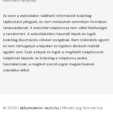
MINI Mini Paceman
Az ezen a weboldalon található információk kizárólag
tájékoztató jellegűek, és nem minősülnek semmilyen formában
tanácsadásnak. A weboldal tulajdonosa nem vállal felelősséget
a tartalomért.
A weboldalunkon használt képek és logók
kizárólag illusztrációs célokat szolgálnak. Nem működünk együtt
és nem támogatjuk a képeken és logókon ábrázolt márkák
egyikét sem. Ezek a képek és logók a megfelelő tulajdonosok
tulajdonát képezik, és kizárólag a tulajdonos javára
használatosak, a meglévő szerzői jogok megsértésének
szándéka nélkül.
© 2026 |
akkumulator-auto.hu
| Minden jog fenntartva