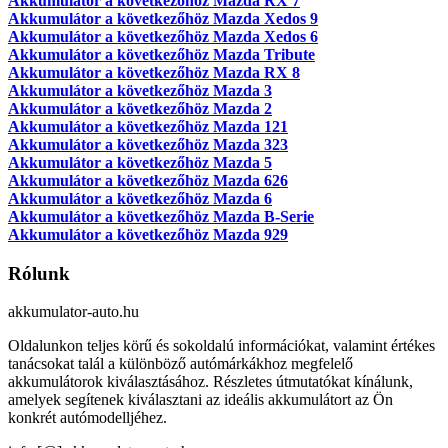
Akkumulátor a következőhöz Mazda RX 7
Akkumulátor a következőhöz Mazda Xedos 9
Akkumulátor a következőhöz Mazda Xedos 6
Akkumulátor a következőhöz Mazda Tribute
Akkumulátor a következőhöz Mazda RX 8
Akkumulátor a következőhöz Mazda 3
Akkumulátor a következőhöz Mazda 2
Akkumulátor a következőhöz Mazda 121
Akkumulátor a következőhöz Mazda 323
Akkumulátor a következőhöz Mazda 5
Akkumulátor a következőhöz Mazda 626
Akkumulátor a következőhöz Mazda 6
Akkumulátor a következőhöz Mazda B-Serie
Akkumulátor a következőhöz Mazda 929
Rólunk
akkumulator-auto.hu
Oldalunkon teljes körű és sokoldalú információkat, valamint értékes
tanácsokat talál a különböző autómárkákhoz megfelelő
akkumulátorok kiválasztásához. Részletes útmutatókat kínálunk,
amelyek segítenek kiválasztani az ideális akkumulátort az Ön
konkrét autómodelljéhez.