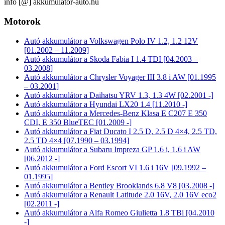
info [@] akkumulator-auto.hu
Motorok
Autó akkumulátor a Volkswagen Polo IV 1.2, 1.2 12V
[01.2002 – 11.2009]
Autó akkumulátor a Skoda Fabia I 1.4 TDI [04.2003 –
03.2008]
Autó akkumulátor a Chrysler Voyager III 3.8 i AW [01.1995
– 03.2001]
Autó akkumulátor a Daihatsu YRV 1.3, 1.3 4W [02.2001 -]
Autó akkumulátor a Hyundai LX20 1.4 [11.2010 -]
Autó akkumulátor a Mercedes-Benz Klasa E C207 E 350
CDI, E 350 BlueTEC [01.2009 -]
Autó akkumulátor a Fiat Ducato I 2.5 D, 2.5 D 4×4, 2.5 TD,
2.5 TD 4×4 [07.1990 – 03.1994]
Autó akkumulátor a Subaru Impreza GP 1.6 i, 1.6 i AW
[06.2012 -]
Autó akkumulátor a Ford Escort VI 1.6 i 16V [09.1992 –
01.1995]
Autó akkumulátor a Bentley Brooklands 6.8 V8 [03.2008 -]
Autó akkumulátor a Renault Latitude 2.0 16V, 2.0 16V eco2
[02.2011 -]
Autó akkumulátor a Alfa Romeo Giulietta 1.8 TBi [04.2010
-]