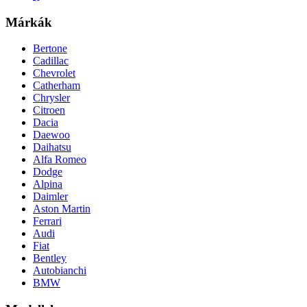
Márkák
Bertone
Cadillac
Chevrolet
Catherham
Chrysler
Citroen
Dacia
Daewoo
Daihatsu
Alfa Romeo
Dodge
Alpina
Daimler
Aston Martin
Ferrari
Audi
Fiat
Bentley
Autobianchi
BMW