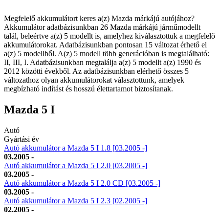
Megfelelő akkumulátort keres a(z) Mazda márkájú autójához?
Akkumulátor adatbázisunkban 26 Mazda márkájú járműmodellt
talál, beleértve a(z) 5 modellt is, amelyhez kiválasztottuk a megfelelő
akkumulátorokat. Adatbázisunkban pontosan 15 változat érhető el
a(z) 5 modellből. A(z) 5 modell több generációban is megtalálható:
II, III, I. Adatbázisunkban megtalálja a(z) 5 modellt a(z) 1990 és
2012 közötti évekből. Az adatbázisunkban elérhető összes 5
változathoz olyan akkumulátorokat választottunk, amelyek
megbízható indítást és hosszú élettartamot biztosítanak.
Mazda 5 I
Autó
Gyártási év
Autó akkumulátor a Mazda 5 I 1.8 [03.2005 -]
03.2005 -
Autó akkumulátor a Mazda 5 I 2.0 [03.2005 -]
03.2005 -
Autó akkumulátor a Mazda 5 I 2.0 CD [03.2005 -]
03.2005 -
Autó akkumulátor a Mazda 5 I 2.3 [02.2005 -]
02.2005 -