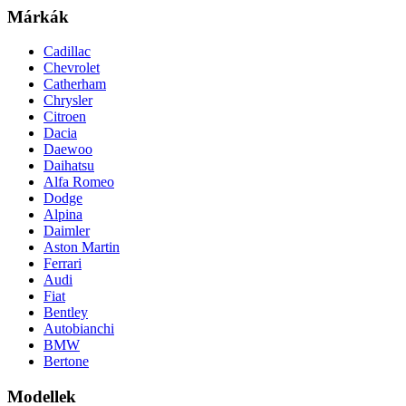
Márkák
Cadillac
Chevrolet
Catherham
Chrysler
Citroen
Dacia
Daewoo
Daihatsu
Alfa Romeo
Dodge
Alpina
Daimler
Aston Martin
Ferrari
Audi
Fiat
Bentley
Autobianchi
BMW
Bertone
Modellek