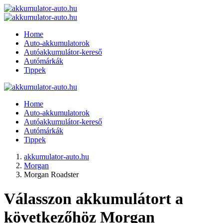
Home
Auto-akkumulatorok
Autóakkumulátor-kereső
Autómárkák
Tippek
Home
Auto-akkumulatorok
Autóakkumulátor-kereső
Autómárkák
Tippek
akkumulator-auto.hu
Morgan
Morgan Roadster
Válasszon akkumulátort a
következőhöz Morgan