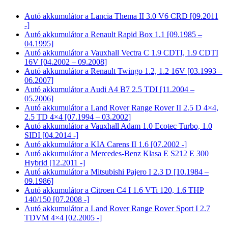
Autó akkumulátor a Lancia Thema II 3.0 V6 CRD [09.2011
-]
Autó akkumulátor a Renault Rapid Box 1.1 [09.1985 –
04.1995]
Autó akkumulátor a Vauxhall Vectra C 1.9 CDTI, 1.9 CDTI
16V [04.2002 – 09.2008]
Autó akkumulátor a Renault Twingo 1.2, 1.2 16V [03.1993 –
06.2007]
Autó akkumulátor a Audi A4 B7 2.5 TDI [11.2004 –
05.2006]
Autó akkumulátor a Land Rover Range Rover II 2.5 D 4×4,
2.5 TD 4×4 [07.1994 – 03.2002]
Autó akkumulátor a Vauxhall Adam 1.0 Ecotec Turbo, 1.0
SIDI [04.2014 -]
Autó akkumulátor a KIA Carens II 1.6 [07.2002 -]
Autó akkumulátor a Mercedes-Benz Klasa E S212 E 300
Hybrid [12.2011 -]
Autó akkumulátor a Mitsubishi Pajero I 2.3 D [10.1984 –
09.1986]
Autó akkumulátor a Citroen C4 I 1.6 VTi 120, 1.6 THP
140/150 [07.2008 -]
Autó akkumulátor a Land Rover Range Rover Sport I 2.7
TDVM 4×4 [02.2005 -]