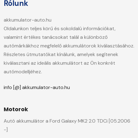
Rólunk
akkumulator-auto.hu
Oldalunkon teljes körű és sokoldalú információkat,
valamint értékes tanácsokat talál a különböző
autómárkákhoz megfelelő akkumulátorok kiválasztásához.
Részletes útmutatókat kínálunk, amelyek segítenek
kiválasztani az ideális akkumulátort az Ön konkrét
autómodelljéhez.
info [@] akkumulator-auto.hu
Motorok
Autó akkumulátor a Ford Galaxy MK2 2.0 TDCi [05.2006
-]