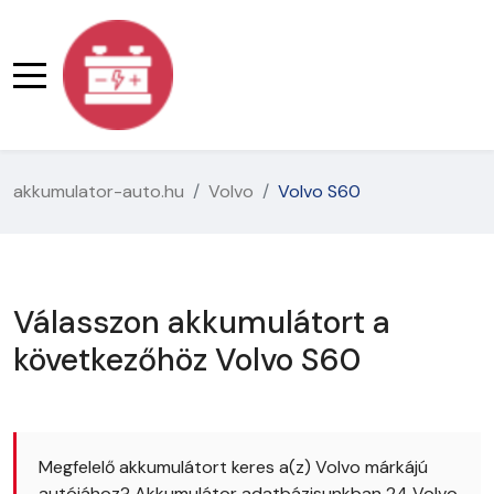
akkumulator-auto.hu
Volvo
Volvo S60
Válasszon akkumulátort a
következőhöz Volvo S60
Megfelelő akkumulátort keres a(z) Volvo márkájú
autójához? Akkumulátor adatbázisunkban 24 Volvo