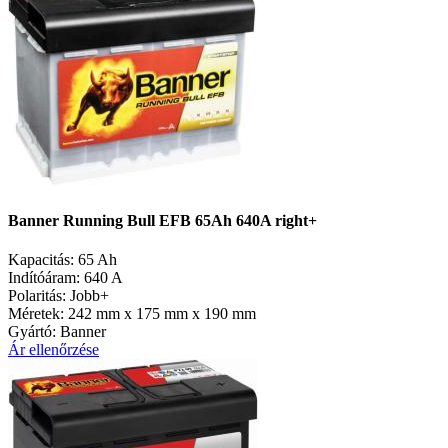
Banner Running Bull EFB 65Ah 640A right+
Kapacitás:
65 Ah
Indítóáram:
640 A
Polaritás:
Jobb+
Méretek:
242 mm x 175 mm x 190 mm
Gyártó:
Banner
Ár ellenőrzése