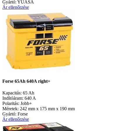
Gyártó:
YUASA
Ár ellenőrzése
Forse 65Ah 640A right+
Kapacitás:
65 Ah
Indítóáram:
640 A
Polaritás:
Jobb+
Méretek:
242 mm x 175 mm x 190 mm
Gyártó:
Forse
Ár ellenőrzése