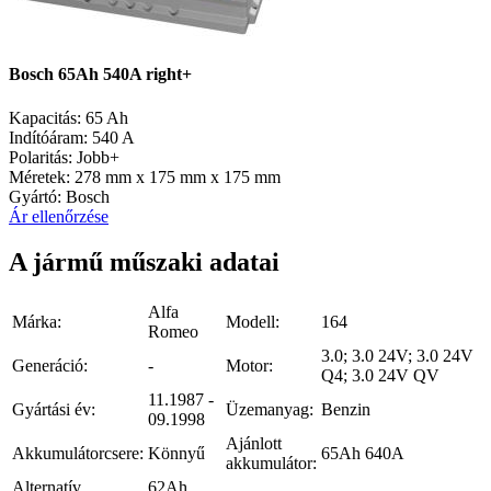
Bosch 65Ah 540A right+
Kapacitás:
65 Ah
Indítóáram:
540 A
Polaritás:
Jobb+
Méretek:
278 mm x 175 mm x 175 mm
Gyártó:
Bosch
Ár ellenőrzése
A jármű műszaki adatai
Alfa
Márka:
Modell:
164
Romeo
3.0; 3.0 24V; 3.0 24V
Generáció:
-
Motor:
Q4; 3.0 24V QV
11.1987 -
Gyártási év:
Üzemanyag:
Benzin
09.1998
Ajánlott
Akkumulátorcsere:
Könnyű
65Ah 640A
akkumulátor:
Alternatív
62Ah