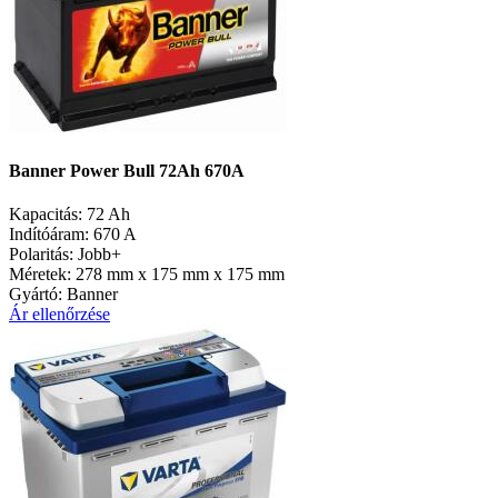
Banner Power Bull 72Ah 670A
Kapacitás:
72 Ah
Indítóáram:
670 A
Polaritás:
Jobb+
Méretek:
278 mm x 175 mm x 175 mm
Gyártó:
Banner
Ár ellenőrzése