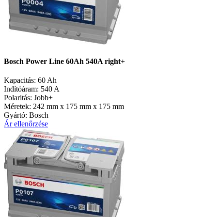
Bosch Power Line 60Ah 540A right+
Kapacitás:
60 Ah
Indítóáram:
540 A
Polaritás:
Jobb+
Méretek:
242 mm x 175 mm x 175 mm
Gyártó:
Bosch
Ár ellenőrzése