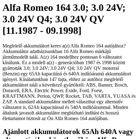
Alfa Romeo 164 3.0; 3.0 24V;
3.0 24V Q4; 3.0 24V QV
[11.1987 - 09.1998]
Megfelelő akkumulátort keres a(z) Alfa Romeo 164 autójához?
Akkumulátor adatbázisunkban 16 Alfa Romeo márkájú
járműmodellt talál. A(z) 164 modellhez pontosan 6 változatot
kínálunk. Ez a modell a(z) - generációban 1987 és 1998 között
gyártották 3.0; 3.0 24V; 3.0 24V Q4; 3.0 24V QV motorral
(Benzin) egy 65Ah kapacitású és 640A indítóáramú akkumulátort
igényel. Kínálatunkban 147 fajta, ehhez az autóhoz megfelelő
akkumulátort talál a következő gyártóktól: ABS, Banner, Bosch,
Duracell, ERA, Electric Power, Exide, Ford, Forse,
KRAFTMANN, Perion, QWP, Rocket, TAB, VARTA, YUASA és
ZAP. A standard akkumulátor mellett választhat egy alternatív
változatot is, 62Ah kapacitással és 540A indítóárammal. Minden
általunk javasolt akkumulátor megbízható indítást és hosszú
élettartamot biztosít az Ön Alfa Romeo 164 autójában.
Ajánlott akkumulátorok 65Ah 640A vagy