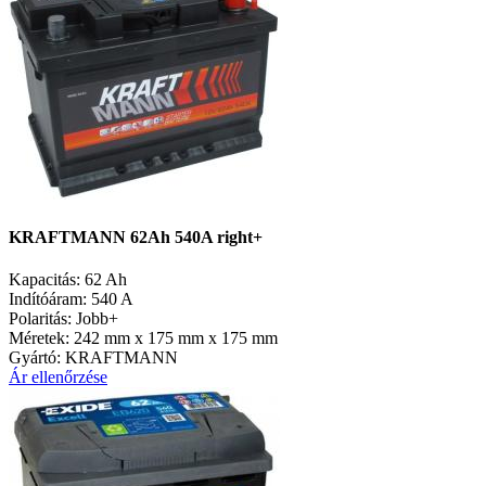
KRAFTMANN 62Ah 540A right+
Kapacitás:
62 Ah
Indítóáram:
540 A
Polaritás:
Jobb+
Méretek:
242 mm x 175 mm x 175 mm
Gyártó:
KRAFTMANN
Ár ellenőrzése