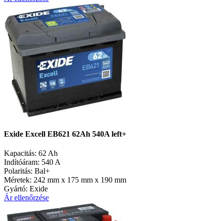
Exide Excell EB621 62Ah 540A left+
Kapacitás:
62 Ah
Indítóáram:
540 A
Polaritás:
Bal+
Méretek:
242 mm x 175 mm x 190 mm
Gyártó:
Exide
Ár ellenőrzése