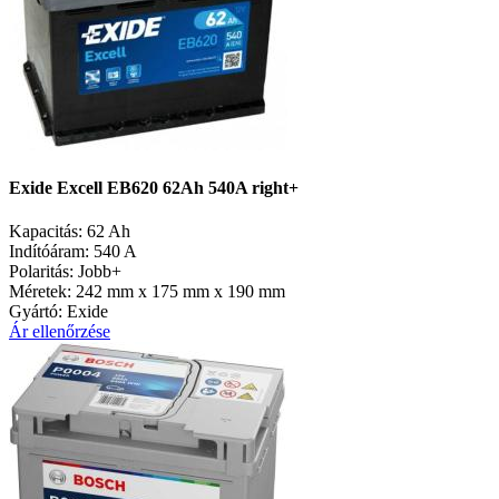
Exide Excell EB620 62Ah 540A right+
Kapacitás:
62 Ah
Indítóáram:
540 A
Polaritás:
Jobb+
Méretek:
242 mm x 175 mm x 190 mm
Gyártó:
Exide
Ár ellenőrzése