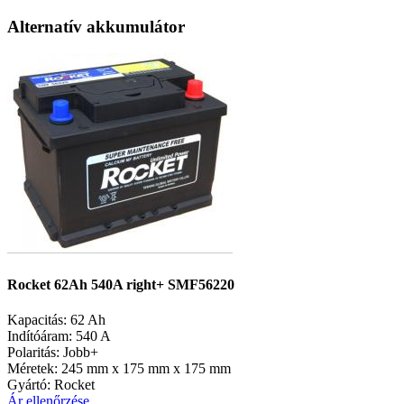
Alternatív akkumulátor
Rocket 62Ah 540A right+ SMF56220
Kapacitás:
62 Ah
Indítóáram:
540 A
Polaritás:
Jobb+
Méretek:
245 mm x 175 mm x 175 mm
Gyártó:
Rocket
Ár ellenőrzése