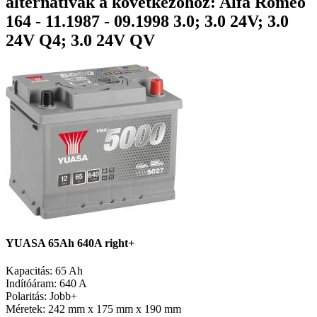
alternatívák a következőhöz: Alfa Romeo
164 - 11.1987 - 09.1998 3.0; 3.0 24V; 3.0
24V Q4; 3.0 24V QV
YUASA 65Ah 640A right+
Kapacitás:
65 Ah
Indítóáram:
640 A
Polaritás:
Jobb+
Méretek:
242 mm x 175 mm x 190 mm