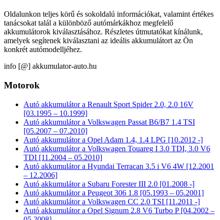
Oldalunkon teljes körű és sokoldalú információkat, valamint értékes
tanácsokat talál a különböző autómárkákhoz megfelelő
akkumulátorok kiválasztásához. Részletes útmutatókat kínálunk,
amelyek segítenek kiválasztani az ideális akkumulátort az Ön
konkrét autómodelljéhez.
info [@] akkumulator-auto.hu
Motorok
Autó akkumulátor a Renault Sport Spider 2.0, 2.0 16V
[03.1995 – 10.1999]
Autó akkumulátor a Volkswagen Passat B6/B7 1.4 TSI
[05.2007 – 07.2010]
Autó akkumulátor a Opel Adam 1.4, 1.4 LPG [10.2012 -]
Autó akkumulátor a Volkswagen Touareg I 3.0 TDI, 3.0 V6
TDI [11.2004 – 05.2010]
Autó akkumulátor a Hyundai Terracan 3.5 i V6 4W [12.2001
– 12.2006]
Autó akkumulátor a Subaru Forester III 2.0 [01.2008 -]
Autó akkumulátor a Peugeot 306 1.8 [05.1993 – 05.2001]
Autó akkumulátor a Volkswagen CC 2.0 TSI [11.2011 -]
Autó akkumulátor a Opel Signum 2.8 V6 Turbo P [04.2002 –
05.2008]