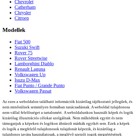
Chevrolet
Catherham
Chrysler
Citroen
Modellek
Fiat 500
Suzuki Swift
Rover 75
Rover Streetwise
Lamborghini Diablo
Renault Laguna
Volkswagen Up
Isuzu D-Max
Fiat Punto / Grande Punto
Volkswagen Passat
Az ezen a weboldalon található információk kizárólag tájékoztató jellegűek, és
nem minősülnek semmilyen formában tanácsadásnak. A weboldal tulajdonosa
nem vállal felelősséget a tartalomért.
A weboldalunkon használt képek és logók
kizárólag illusztrációs célokat szolgálnak. Nem működünk együtt és nem
támogatjuk a képeken és logókon ábrázolt márkák egyikét sem. Ezek a képek
és logók a megfelelő tulajdonosok tulajdonát képezik, és kizárólag a
tulajdonos javára használatosak, a meglévő szerzői jogok megsértésének