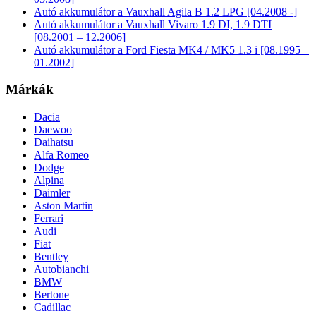
Autó akkumulátor a Vauxhall Agila B 1.2 LPG [04.2008 -]
Autó akkumulátor a Vauxhall Vivaro 1.9 DI, 1.9 DTI
[08.2001 – 12.2006]
Autó akkumulátor a Ford Fiesta MK4 / MK5 1.3 i [08.1995 –
01.2002]
Márkák
Dacia
Daewoo
Daihatsu
Alfa Romeo
Dodge
Alpina
Daimler
Aston Martin
Ferrari
Audi
Fiat
Bentley
Autobianchi
BMW
Bertone
Cadillac