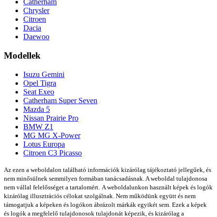
Catherham
Chrysler
Citroen
Dacia
Daewoo
Modellek
Isuzu Gemini
Opel Tigra
Seat Exeo
Catherham Super Seven
Mazda 5
Nissan Prairie Pro
BMW Z1
MG MG X-Power
Lotus Europa
Citroen C3 Picasso
Az ezen a weboldalon található információk kizárólag tájékoztató jellegűek, és
nem minősülnek semmilyen formában tanácsadásnak. A weboldal tulajdonosa
nem vállal felelősséget a tartalomért.
A weboldalunkon használt képek és logók
kizárólag illusztrációs célokat szolgálnak. Nem működünk együtt és nem
támogatjuk a képeken és logókon ábrázolt márkák egyikét sem. Ezek a képek
és logók a megfelelő tulajdonosok tulajdonát képezik, és kizárólag a