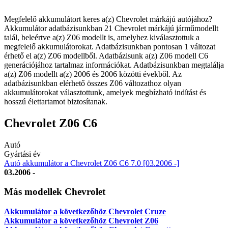
Megfelelő akkumulátort keres a(z) Chevrolet márkájú autójához?
Akkumulátor adatbázisunkban 21 Chevrolet márkájú járműmodellt
talál, beleértve a(z) Z06 modellt is, amelyhez kiválasztottuk a
megfelelő akkumulátorokat. Adatbázisunkban pontosan 1 változat
érhető el a(z) Z06 modellből. Adatbázisunk a(z) Z06 modell C6
generációjához tartalmaz információkat. Adatbázisunkban megtalálja
a(z) Z06 modellt a(z) 2006 és 2006 közötti évekből. Az
adatbázisunkban elérhető összes Z06 változathoz olyan
akkumulátorokat választottunk, amelyek megbízható indítást és
hosszú élettartamot biztosítanak.
Chevrolet Z06 C6
Autó
Gyártási év
Autó akkumulátor a Chevrolet Z06 C6 7.0 [03.2006 -]
03.2006 -
Más modellek Chevrolet
Akkumulátor a következőhöz Chevrolet Cruze
Akkumulátor a következőhöz Chevrolet Z06