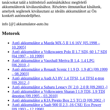
tanácsokat talál a különböző autómárkákhoz megfelelő
akkumulátorok kiválasztásához. Részletes útmutatókat kínálunk,
amelyek segítenek kiválasztani az ideális akkumulátort az Ön
konkrét autómodelljéhez.
info [@] akkumulator-auto.hu
Motorok
Autó akkumulátor a Mazda MX-5 II 1.6 16V [05.1998 –
10.2005]
Autó akkumulátor a Volkswagen Polo II 1.7 SDI, 60 1.7 SDI
[04.1997 – 10.1999]
Autó akkumulátor a Vauxhall Meriva B 1.4, 1.4 LPG
[06.2010 -]
Autó akkumulátor a Renault Scenic I 1.9 D, 1.9 dCi [09.1999
– 08.2003]
Autó akkumulátor a Audi A3 8V 1.4 TFSI, 1.4 TFSI g-tron
[09.2012 -]
Autó akkumulátor a Subaru Legacy IV 2.0, 2.0 R [09.2003 -]
Autó akkumulátor a Volkswagen Sharan I 1.9 TDI, 1.9 TDI
4motion [09.1995 – 03.2010]
Autó akkumulátor a KIA Pregio Box 2.5 TCi D [09.2002 -]
Autó akkumulátor a Saab 900 II 2.3 -16 CSE/ Eco Power
[09.1993 – 12.1998]