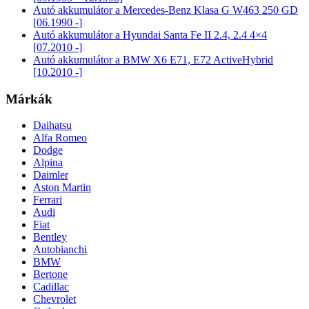
Autó akkumulátor a Mercedes-Benz Klasa G W463 250 GD
[06.1990 -]
Autó akkumulátor a Hyundai Santa Fe II 2.4, 2.4 4×4
[07.2010 -]
Autó akkumulátor a BMW X6 E71, E72 ActiveHybrid
[10.2010 -]
Márkák
Daihatsu
Alfa Romeo
Dodge
Alpina
Daimler
Aston Martin
Ferrari
Audi
Fiat
Bentley
Autobianchi
BMW
Bertone
Cadillac
Chevrolet