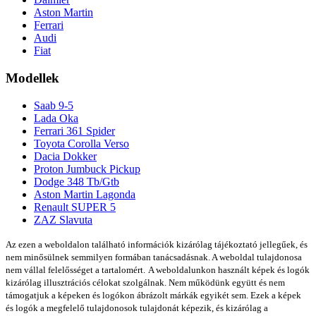
Aston Martin
Ferrari
Audi
Fiat
Modellek
Saab 9-5
Lada Oka
Ferrari 361 Spider
Toyota Corolla Verso
Dacia Dokker
Proton Jumbuck Pickup
Dodge 348 Tb/Gtb
Aston Martin Lagonda
Renault SUPER 5
ZAZ Slavuta
Az ezen a weboldalon található információk kizárólag tájékoztató jellegűek, és
nem minősülnek semmilyen formában tanácsadásnak. A weboldal tulajdonosa
nem vállal felelősséget a tartalomért.
A weboldalunkon használt képek és logók
kizárólag illusztrációs célokat szolgálnak. Nem működünk együtt és nem
támogatjuk a képeken és logókon ábrázolt márkák egyikét sem. Ezek a képek
és logók a megfelelő tulajdonosok tulajdonát képezik, és kizárólag a