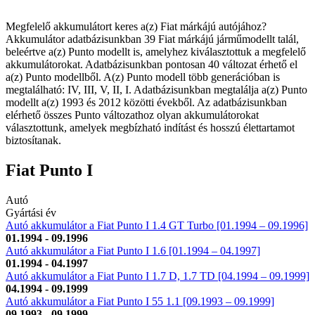
Megfelelő akkumulátort keres a(z) Fiat márkájú autójához?
Akkumulátor adatbázisunkban 39 Fiat márkájú járműmodellt talál,
beleértve a(z) Punto modellt is, amelyhez kiválasztottuk a megfelelő
akkumulátorokat. Adatbázisunkban pontosan 40 változat érhető el
a(z) Punto modellből. A(z) Punto modell több generációban is
megtalálható: IV, III, V, II, I. Adatbázisunkban megtalálja a(z) Punto
modellt a(z) 1993 és 2012 közötti évekből. Az adatbázisunkban
elérhető összes Punto változathoz olyan akkumulátorokat
választottunk, amelyek megbízható indítást és hosszú élettartamot
biztosítanak.
Fiat Punto I
Autó
Gyártási év
Autó akkumulátor a Fiat Punto I 1.4 GT Turbo [01.1994 – 09.1996]
01.1994 - 09.1996
Autó akkumulátor a Fiat Punto I 1.6 [01.1994 – 04.1997]
01.1994 - 04.1997
Autó akkumulátor a Fiat Punto I 1.7 D, 1.7 TD [04.1994 – 09.1999]
04.1994 - 09.1999
Autó akkumulátor a Fiat Punto I 55 1.1 [09.1993 – 09.1999]
09.1993 - 09.1999