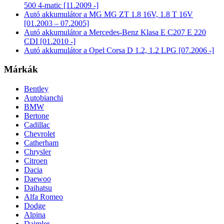
500 4-matic [11.2009 -]
Autó akkumulátor a MG MG ZT 1.8 16V, 1.8 T 16V
[01.2003 – 07.2005]
Autó akkumulátor a Mercedes-Benz Klasa E C207 E 220
CDI [01.2010 -]
Autó akkumulátor a Opel Corsa D 1.2, 1.2 LPG [07.2006 -]
Márkák
Bentley
Autobianchi
BMW
Bertone
Cadillac
Chevrolet
Catherham
Chrysler
Citroen
Dacia
Daewoo
Daihatsu
Alfa Romeo
Dodge
Alpina
Daimler