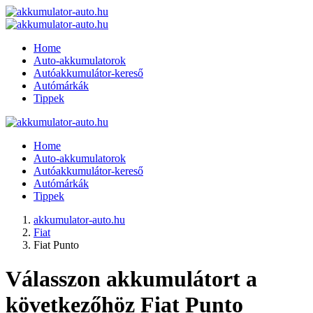
Home
Auto-akkumulatorok
Autóakkumulátor-kereső
Autómárkák
Tippek
Home
Auto-akkumulatorok
Autóakkumulátor-kereső
Autómárkák
Tippek
akkumulator-auto.hu
Fiat
Fiat Punto
Válasszon akkumulátort a
következőhöz Fiat Punto