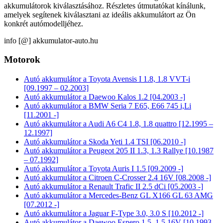
akkumulátorok kiválasztásához. Részletes útmutatókat kínálunk,
amelyek segítenek kiválasztani az ideális akkumulátort az Ön
konkrét autómodelljéhez.
info [@] akkumulator-auto.hu
Motorok
Autó akkumulátor a Toyota Avensis I 1.8, 1.8 VVT-i
[09.1997 – 02.2003]
Autó akkumulátor a Daewoo Kalos 1.2 [04.2003 -]
Autó akkumulátor a BMW Seria 7 E65, E66 745 i,Li
[11.2001 -]
Autó akkumulátor a Audi A6 C4 1.8, 1.8 quattro [12.1995 –
12.1997]
Autó akkumulátor a Skoda Yeti 1.4 TSI [06.2010 -]
Autó akkumulátor a Peugeot 205 II 1.3, 1.3 Rallye [10.1987
– 07.1992]
Autó akkumulátor a Toyota Auris I 1.5 [09.2009 -]
Autó akkumulátor a Citroen C-Crosser 2.4 16V [08.2008 -]
Autó akkumulátor a Renault Trafic II 2.5 dCi [05.2003 -]
Autó akkumulátor a Mercedes-Benz GL X166 GL 63 AMG
[07.2012 -]
Autó akkumulátor a Jaguar F-Type 3.0, 3.0 S [10.2012 -]
Autó akkumulátor a Daewoo Espero 1.5, 1.5 16V [10.1993 –