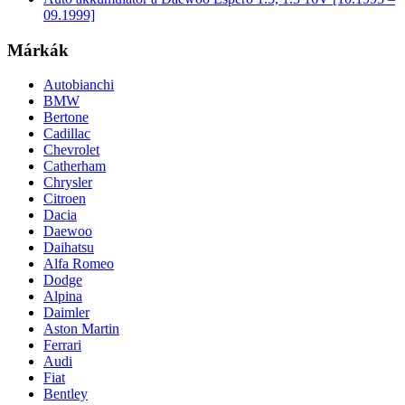
09.1999]
Márkák
Autobianchi
BMW
Bertone
Cadillac
Chevrolet
Catherham
Chrysler
Citroen
Dacia
Daewoo
Daihatsu
Alfa Romeo
Dodge
Alpina
Daimler
Aston Martin
Ferrari
Audi
Fiat
Bentley