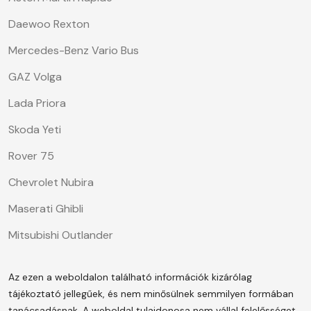
Daewoo Rexton
Mercedes-Benz Vario Bus
GAZ Volga
Lada Priora
Skoda Yeti
Rover 75
Chevrolet Nubira
Maserati Ghibli
Mitsubishi Outlander
Az ezen a weboldalon található információk kizárólag
tájékoztató jellegűek, és nem minősülnek semmilyen formában
tanácsadásnak. A weboldal tulajdonosa nem vállal felelősséget