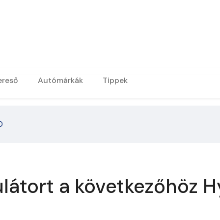
ereső
Autómárkák
Tippek
0
látort a következőhöz H