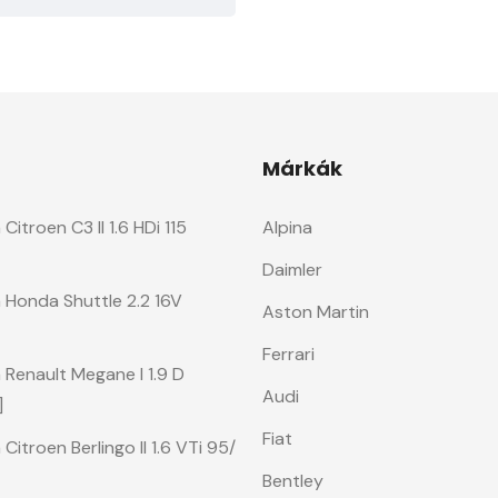
Márkák
itroen C3 II 1.6 HDi 115
Alpina
Daimler
 Honda Shuttle 2.2 16V
Aston Martin
Ferrari
Renault Megane I 1.9 D
Audi
]
Fiat
itroen Berlingo II 1.6 VTi 95/
Bentley