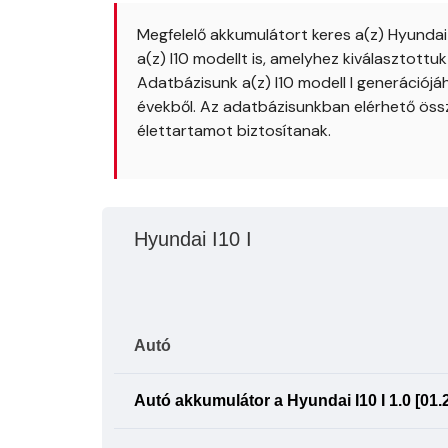
Megfelelő akkumulátort keres a(z) Hyunda
a(z) I10 modellt is, amelyhez kiválasztott
Adatbázisunk a(z) I10 modell I generációjá
évekből. Az adatbázisunkban elérhető öss
élettartamot biztosítanak.
Hyundai I10 I
Autó
Autó akkumulátor a Hyundai I10 I 1.0 [01.2