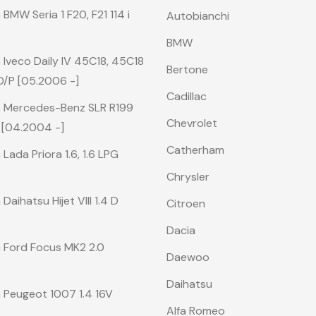
BMW Seria 1 F20, F21 114 i
Autobianchi
BMW
Iveco Daily IV 45C18, 45C18
Bertone
D/P [05.2006 -]
Cadillac
a Mercedes-Benz SLR R199
Chevrolet
n [04.2004 -]
Catherham
Lada Priora 1.6, 1.6 LPG
Chrysler
aihatsu Hijet VIII 1.4 D
Citroen
Dacia
 Ford Focus MK2 2.0
Daewoo
Daihatsu
 Peugeot 1007 1.4 16V
Alfa Romeo