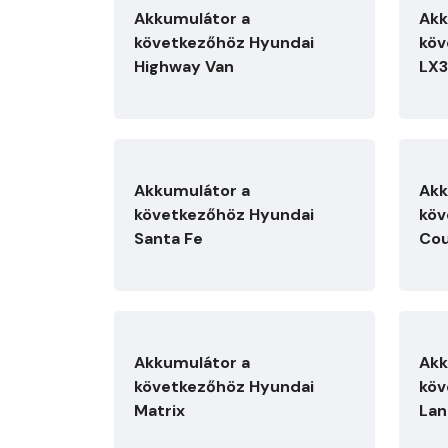
Akkumulátor a
Akk
következőhöz Hyundai
köv
Highway Van
LX
Akkumulátor a
Akk
következőhöz Hyundai
köv
Santa Fe
Co
Akkumulátor a
Akk
következőhöz Hyundai
köv
Matrix
Lan