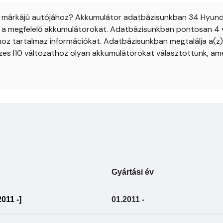
i márkájú autójához? Akkumulátor adatbázisunkban 34 Hyundai
uk a megfelelő akkumulátorokat. Adatbázisunkban pontosan 4 vá
hoz tartalmaz információkat. Adatbázisunkban megtalálja a(z) 
zes I10 változathoz olyan akkumulátorokat választottunk, am
Gyártási év
011 -]
01.2011 -