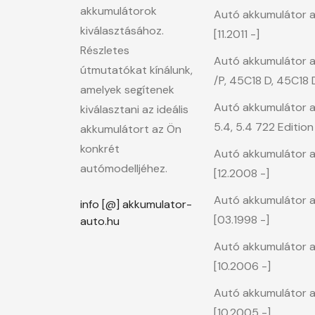
akkumulátorok
Autó akkumulátor a 
kiválasztásához.
[11.2011 -]
Részletes
Autó akkumulátor a 
útmutatókat kínálunk,
/P, 45C18 D, 45C18 
amelyek segítenek
Autó akkumulátor 
kiválasztani az ideális
5.4, 5.4 722 Editio
akkumulátort az Ön
konkrét
Autó akkumulátor a 
autómodelljéhez.
[12.2008 -]
Autó akkumulátor a D
info [@] akkumulator-
[03.1998 -]
auto.hu
Autó akkumulátor a
[10.2006 -]
Autó akkumulátor a
[10.2005 -]