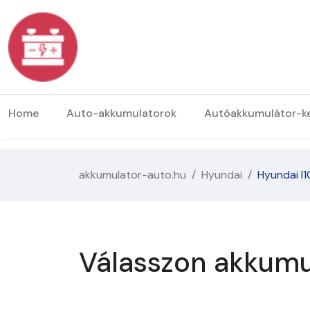
Home
Auto-akkumulatorok
Autóakkumulátor-k
akkumulator-auto.hu
Hyundai
Hyundai I1
Válasszon akkumu