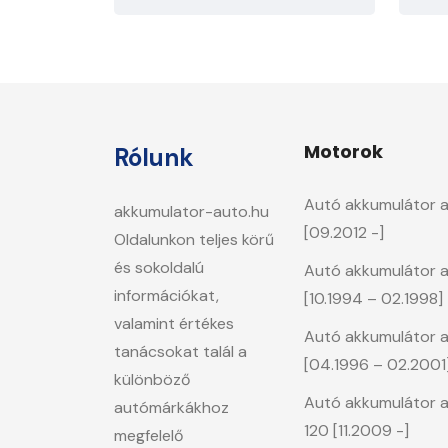
Motorok
Rólunk
Autó akkumulátor a C
akkumulator-auto.hu
[09.2012 -]
Oldalunkon teljes körű
és sokoldalú
Autó akkumulátor a
információkat,
[10.1994 – 02.1998]
valamint értékes
Autó akkumulátor a 
tanácsokat talál a
[04.1996 – 02.2001
különböző
Autó akkumulátor a C
autómárkákhoz
120 [11.2009 -]
megfelelő