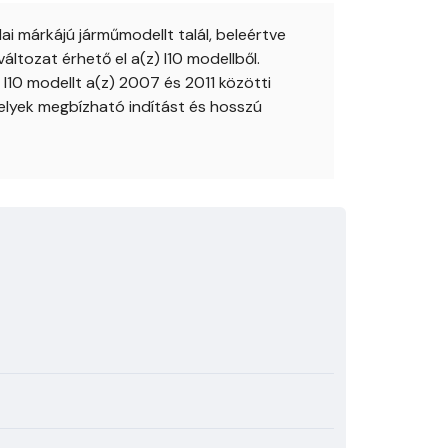
 márkájú járműmodellt talál, beleértve
ltozat érhető el a(z) I10 modellből.
I10 modellt a(z) 2007 és 2011 közötti
elyek megbízható indítást és hosszú