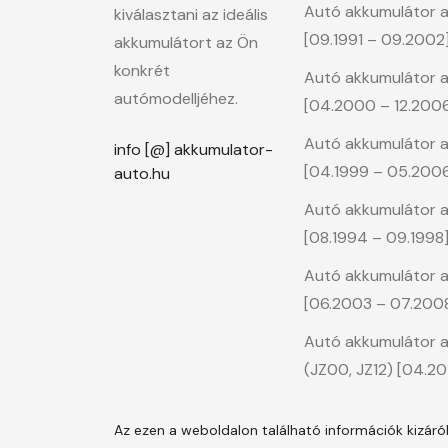
Autó akkumulátor a 
kiválasztani az ideális
[09.1991 – 09.2002
akkumulátort az Ön
konkrét
Autó akkumulátor a M
autómodelljéhez.
[04.2000 – 12.200
Autó akkumulátor a S
info [@] akkumulator-
[04.1999 – 05.200
auto.hu
Autó akkumulátor a
[08.1994 – 09.1998
Autó akkumulátor a
[06.2003 – 07.200
Autó akkumulátor a R
(JZ00, JZ12) [04.201
Az ezen a weboldalon található információk kizár