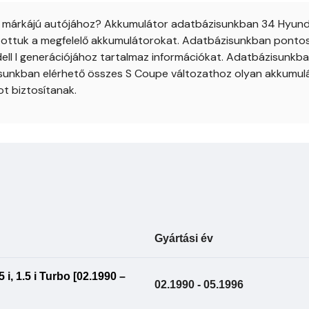
i márkájú autójához? Akkumulátor adatbázisunkban 34 Hyundai
ztottuk a megfelelő akkumulátorokat. Adatbázisunkban pontosa
ll I generációjához tartalmaz információkat. Adatbázisunkban
isunkban elérhető összes S Coupe változathoz olyan akkumul
t biztosítanak.
Gyártási év
i, 1.5 i Turbo [02.1990 –
02.1990 - 05.1996