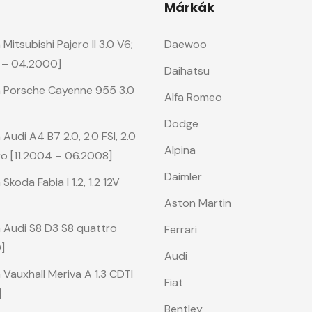
Márkák
itsubishi Pajero II 3.0 V6;
Daewoo
0 – 04.2000]
Daihatsu
a Porsche Cayenne 955 3.0
Alfa Romeo
Dodge
Audi A4 B7 2.0, 2.0 FSI, 2.0
Alpina
tro [11.2004 – 06.2008]
Daimler
koda Fabia I 1.2, 1.2 12V
Aston Martin
 Audi S8 D3 S8 quattro
Ferrari
]
Audi
Vauxhall Meriva A 1.3 CDTI
Fiat
]
Bentley