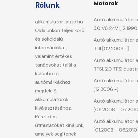
Motorok
Rólunk
Autó akkumulátor a M
akkumulator-auto.hu
3.0 V6 24V [12.199
Oldalunkon teljes körű
és sokoldalú
Autó akkumulátor 
információkat,
TDI [02.2009 -]
valamint értékes
Autó akkumulátor a 
tanácsokat talál a
TFSI, 2.0 TFSI quat
különböző
Autó akkumulátor a S
autómárkákhoz
[12.2006 -]
megfelelő
akkumulátorok
Autó akkumulátor a
kiválasztásához.
[06.2006 – 07.2010
Részletes
Autó akkumulátor a 
útmutatókat kínálunk,
[01.2003 – 06.2010
amelyek segítenek