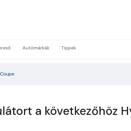
ereső
Autómárkák
Tippek
 Coupe
látort a következőhöz 