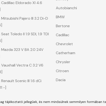
Cadillac Eldorado XI 4.6
Autobianchi
]
BMW
itsubishi Pajero III 3.2 Di-D
6]
Bertone
eat Toledo II 1.9 SDI, 1.9 TDI
Cadillac
6]
Chevrolet
 Mazda 323 V BA 2.0 24V
Catherham
]
Chrysler
 Vauxhall Vectra C 3.2 V6
Citroen
8]
Dacia
enault Scenic III 1.6 dCi
1 -]
ólag tájékoztató jellegűek, és nem minősülnek semmilyen formában t