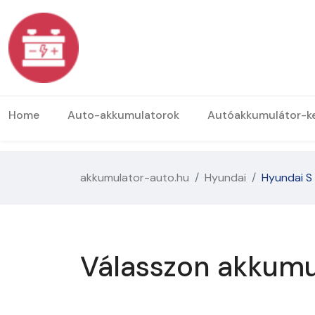
Home
Auto-akkumulatorok
Autóakkumulátor-k
akkumulator-auto.hu
Hyundai
Hyundai S
Válasszon akkumu