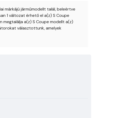
 márkájú járműmodellt talál, beleértve
n 1 változat érhető el a(z) S Coupe
 megtalálja a(z) S Coupe modellt a(z)
átorokat választottunk, amelyek