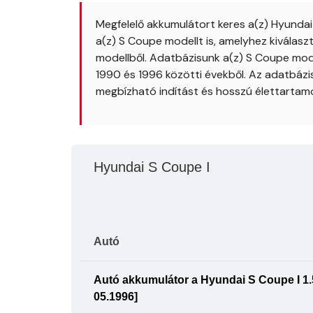
Megfelelő akkumulátort keres a(z) Hyunda
a(z) S Coupe modellt is, amelyhez kiválas
modellből. Adatbázisunk a(z) S Coupe mode
1990 és 1996 közötti évekből. Az adatbáz
megbízható indítást és hosszú élettartamo
Hyundai S Coupe I
Autó
Autó akkumulátor a Hyundai S Coupe I 1.5 
05.1996]