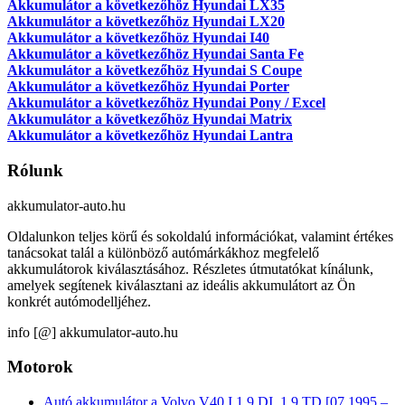
Akkumulátor a következőhöz Hyundai LX35
Akkumulátor a következőhöz Hyundai LX20
Akkumulátor a következőhöz Hyundai I40
Akkumulátor a következőhöz Hyundai Santa Fe
Akkumulátor a következőhöz Hyundai S Coupe
Akkumulátor a következőhöz Hyundai Porter
Akkumulátor a következőhöz Hyundai Pony / Excel
Akkumulátor a következőhöz Hyundai Matrix
Akkumulátor a következőhöz Hyundai Lantra
Rólunk
akkumulator-auto.hu
Oldalunkon teljes körű és sokoldalú információkat, valamint értékes
tanácsokat talál a különböző autómárkákhoz megfelelő
akkumulátorok kiválasztásához. Részletes útmutatókat kínálunk,
amelyek segítenek kiválasztani az ideális akkumulátort az Ön
konkrét autómodelljéhez.
info [@] akkumulator-auto.hu
Motorok
Autó akkumulátor a Volvo V40 I 1.9 DI, 1.9 TD [07.1995 –