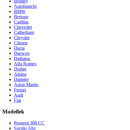
Bentley
Autobianchi
BMW
Bertone
Cadillac
Chevrolet
Catherham
Chrysler
Citroen
Dacia
Daewoo
Daihatsu
Alfa Romeo
Dodge
Alpina
Daimler
Aston Martin
Ferrari
Audi
Fiat
Modellek
Peugeot 308 CC
Suzuki Alto