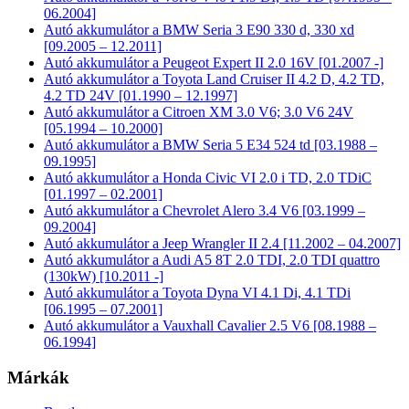
06.2004]
Autó akkumulátor a BMW Seria 3 E90 330 d, 330 xd
[09.2005 – 12.2011]
Autó akkumulátor a Peugeot Expert II 2.0 16V [01.2007 -]
Autó akkumulátor a Toyota Land Cruiser II 4.2 D, 4.2 TD,
4.2 TD 24V [01.1990 – 12.1997]
Autó akkumulátor a Citroen XM 3.0 V6; 3.0 V6 24V
[05.1994 – 10.2000]
Autó akkumulátor a BMW Seria 5 E34 524 td [03.1988 –
09.1995]
Autó akkumulátor a Honda Civic VI 2.0 i TD, 2.0 TDiC
[01.1997 – 02.2001]
Autó akkumulátor a Chevrolet Alero 3.4 V6 [03.1999 –
09.2004]
Autó akkumulátor a Jeep Wrangler II 2.4 [11.2002 – 04.2007]
Autó akkumulátor a Audi A5 8T 2.0 TDI, 2.0 TDI quattro
(130kW) [10.2011 -]
Autó akkumulátor a Toyota Dyna VI 4.1 Di, 4.1 TDi
[06.1995 – 07.2001]
Autó akkumulátor a Vauxhall Cavalier 2.5 V6 [08.1988 –
06.1994]
Márkák