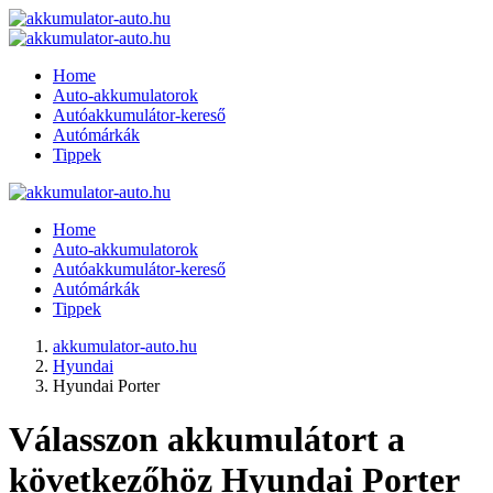
Home
Auto-akkumulatorok
Autóakkumulátor-kereső
Autómárkák
Tippek
Home
Auto-akkumulatorok
Autóakkumulátor-kereső
Autómárkák
Tippek
akkumulator-auto.hu
Hyundai
Hyundai Porter
Válasszon akkumulátort a
következőhöz Hyundai Porter