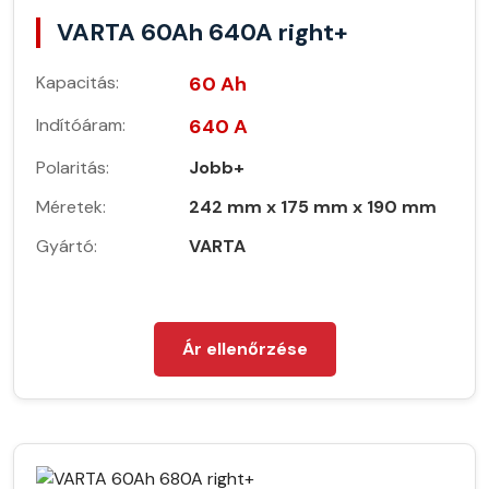
VARTA 60Ah 640A right+
Kapacitás:
60 Ah
Indítóáram:
640 A
Polaritás:
Jobb+
Méretek:
242 mm x 175 mm x 190 mm
Gyártó:
VARTA
Ár ellenőrzése