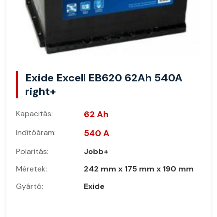
Exide Excell EB620 62Ah 540A
right+
Kapacitás:
62 Ah
Indítóáram:
540 A
Polaritás:
Jobb+
Méretek:
242 mm x 175 mm x 190 mm
Gyártó:
Exide