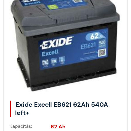
Exide Excell EB621 62Ah 540A
left+
Kapacitás:
62 Ah