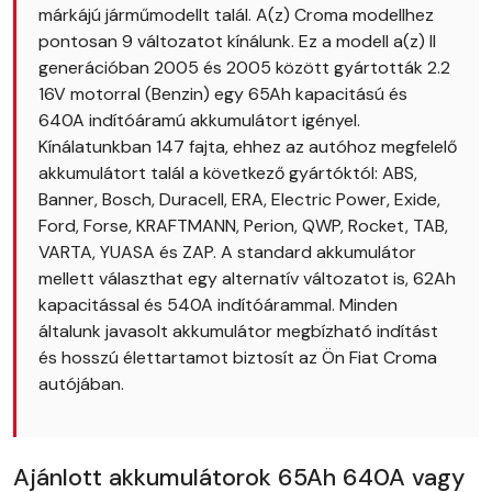
márkájú járműmodellt talál. A(z) Croma modellhez
pontosan 9 változatot kínálunk. Ez a modell a(z) II
generációban 2005 és 2005 között gyártották 2.2
16V motorral (Benzin) egy 65Ah kapacitású és
640A indítóáramú akkumulátort igényel.
Kínálatunkban 147 fajta, ehhez az autóhoz megfelelő
akkumulátort talál a következő gyártóktól: ABS,
Banner, Bosch, Duracell, ERA, Electric Power, Exide,
Ford, Forse, KRAFTMANN, Perion, QWP, Rocket, TAB,
VARTA, YUASA és ZAP. A standard akkumulátor
mellett választhat egy alternatív változatot is, 62Ah
kapacitással és 540A indítóárammal. Minden
általunk javasolt akkumulátor megbízható indítást
és hosszú élettartamot biztosít az Ön Fiat Croma
autójában.
Ajánlott akkumulátorok 65Ah 640A vagy