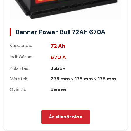
Banner Power Bull 72Ah 670A
Kapacitás:
72 Ah
Indítóáram:
670 A
Polaritás:
Jobb+
Méretek:
278 mm x 175 mm x 175 mm
Gyártó:
Banner
Ár ellenőrzése