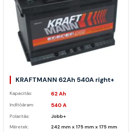
KRAFTMANN 62Ah 540A right+
Kapacitás:
62 Ah
Indítóáram:
540 A
Polaritás:
Jobb+
Méretek:
242 mm x 175 mm x 175 mm