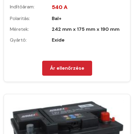
Indítóáram:
540 A
Polaritás:
Bal+
Méretek:
242 mm x 175 mm x 190 mm
Gyártó:
Exide
Ár ellenőrzése