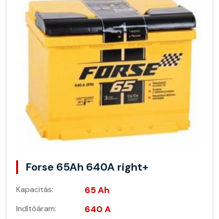
Forse 65Ah 640A right+
Kapacitás:
65 Ah
Indítóáram:
640 A