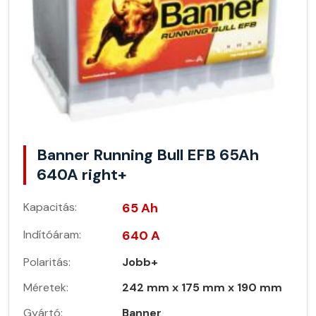
Banner Running Bull EFB 65Ah
640A right+
Kapacitás:
65 Ah
Indítóáram:
640 A
Polaritás:
Jobb+
Méretek:
242 mm x 175 mm x 190 mm
Gyártó:
Banner