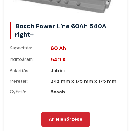
Bosch Power Line 60Ah 540A
right+
Kapacitás:
60 Ah
Indítóáram:
540 A
Polaritás:
Jobb+
Méretek:
242 mm x 175 mm x 175 mm
Gyártó:
Bosch
Ár ellenőrzése