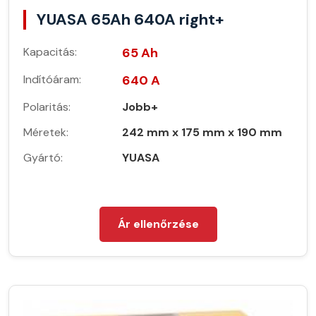
YUASA 65Ah 640A right+
Kapacitás:
65 Ah
Indítóáram:
640 A
Polaritás:
Jobb+
Méretek:
242 mm x 175 mm x 190 mm
Gyártó:
YUASA
Ár ellenőrzése