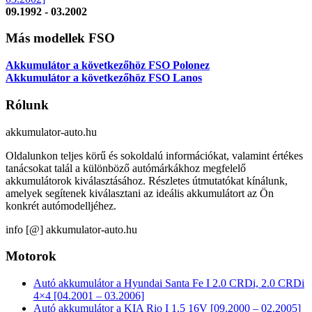
09.1992 - 03.2002
Más modellek FSO
Akkumulátor a következőhöz FSO Polonez
Akkumulátor a következőhöz FSO Lanos
Rólunk
akkumulator-auto.hu
Oldalunkon teljes körű és sokoldalú információkat, valamint értékes
tanácsokat talál a különböző autómárkákhoz megfelelő
akkumulátorok kiválasztásához. Részletes útmutatókat kínálunk,
amelyek segítenek kiválasztani az ideális akkumulátort az Ön
konkrét autómodelljéhez.
info [@] akkumulator-auto.hu
Motorok
Autó akkumulátor a Hyundai Santa Fe I 2.0 CRDi, 2.0 CRDi
4×4 [04.2001 – 03.2006]
Autó akkumulátor a KIA Rio I 1.5 16V [09.2000 – 02.2005]