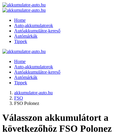
Home
Auto-akkumulatorok
Autóakkumulátor-kereső
Autómárkák
Tippek
Home
Auto-akkumulatorok
Autóakkumulátor-kereső
Autómárkák
Tippek
akkumulator-auto.hu
FSO
FSO Polonez
Válasszon akkumulátort a
következőhöz FSO Polonez