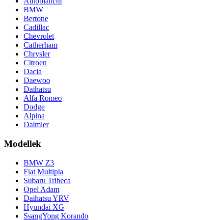
Autobianchi
BMW
Bertone
Cadillac
Chevrolet
Catherham
Chrysler
Citroen
Dacia
Daewoo
Daihatsu
Alfa Romeo
Dodge
Alpina
Daimler
Modellek
BMW Z3
Fiat Multipla
Subaru Tribeca
Opel Adam
Daihatsu YRV
Hyundai XG
SsangYong Korando