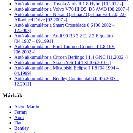
Autó akkumulátor a Toyota Auris II 1.8 Hybri [10.2012 -]
Autó akkumulátor a Volvo V70 III D5, D5 AWD [08.2007 -]
Autó akkumulátor a Nissan Qashqai / Qashqai +2 I 2.0, 2.0
All-wheel Drive [02.2007 -]
Autó akkumulátor a Smart Crossblade 0.6 [06.2002 –
12.2003]
Autó akkumulátor a Audi 90 B3 2.2 E, 2.2 E quattro
[04.1987 – 09.1991]
Autó akkumulátor a Ford Tourneo Connect I 1.8 16V
[06.2002 -]
Autó akkumulátor a Citroen Berlingo I 1.4 GNC [11.2002 -]
Autó akkumulátor a Skoda Yeti 1.4 TSI [06.2010 -]
Autó akkumulátor a Mitsubishi Eclipse I 1.8 [04.1994 –
04.1999]
Autó akkumulátor a Bentley Continental 6.0 [06.2003 –
12.2011]
Márkák
Aston Martin
Ferrari
Audi
Fiat
Bentley