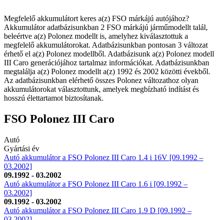
Megfelelő akkumulátort keres a(z) FSO márkájú autójához?
Akkumulátor adatbázisunkban 2 FSO márkájú járműmodellt talál,
beleértve a(z) Polonez modellt is, amelyhez kiválasztottuk a
megfelelő akkumulátorokat. Adatbázisunkban pontosan 3 változat
érhető el a(z) Polonez modellből. Adatbázisunk a(z) Polonez modell
III Caro generációjához tartalmaz információkat. Adatbázisunkban
megtalálja a(z) Polonez modellt a(z) 1992 és 2002 közötti évekből.
Az adatbázisunkban elérhető összes Polonez változathoz olyan
akkumulátorokat választottunk, amelyek megbízható indítást és
hosszú élettartamot biztosítanak.
FSO Polonez III Caro
Autó
Gyártási év
Autó akkumulátor a FSO Polonez III Caro 1.4 i 16V [09.1992 –
03.2002]
09.1992 - 03.2002
Autó akkumulátor a FSO Polonez III Caro 1.6 i [09.1992 –
03.2002]
09.1992 - 03.2002
Autó akkumulátor a FSO Polonez III Caro 1.9 D [09.1992 –
03.2002]