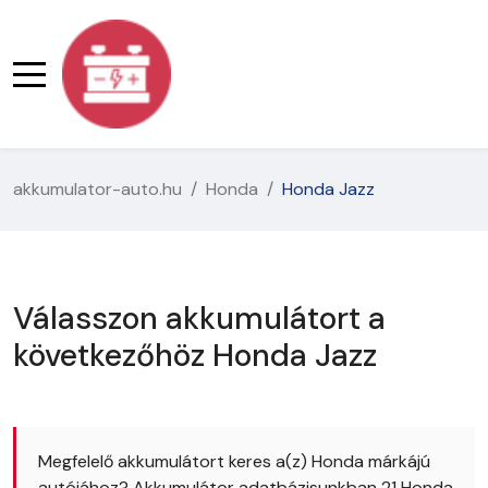
akkumulator-auto.hu
Honda
Honda Jazz
Válasszon akkumulátort a
következőhöz Honda Jazz
Megfelelő akkumulátort keres a(z) Honda márkájú
autójához? Akkumulátor adatbázisunkban 21 Honda