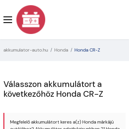
akkumulator-auto.hu
Honda
Honda CR-Z
Válasszon akkumulátort a
következőhöz Honda CR-Z
Megfelelő akkumulátort keres a(z) Honda márkájú
autójához? Akkumulátor adatbázisunkban 21 Honda