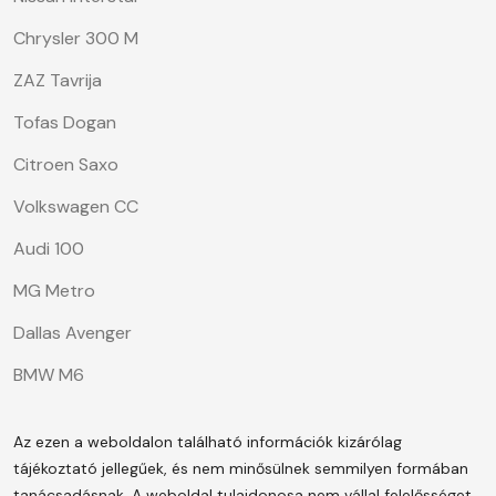
Chrysler 300 M
ZAZ Tavrija
Tofas Dogan
Citroen Saxo
Volkswagen CC
Audi 100
MG Metro
Dallas Avenger
BMW M6
Az ezen a weboldalon található információk kizárólag
tájékoztató jellegűek, és nem minősülnek semmilyen formában
tanácsadásnak. A weboldal tulajdonosa nem vállal felelősséget