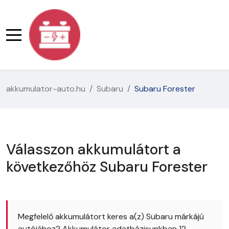
akkumulator-auto.hu
Subaru
Subaru Forester
Válasszon akkumulátort a
következőhöz Subaru Forester
Megfelelő akkumulátort keres a(z) Subaru márkájú
autójához? Akkumulátor adatbázisunkban 12