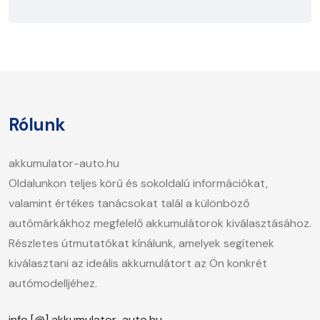
Rólunk
akkumulator-auto.hu
Oldalunkon teljes körű és sokoldalú információkat,
valamint értékes tanácsokat talál a különböző
autómárkákhoz megfelelő akkumulátorok kiválasztásához.
Részletes útmutatókat kínálunk, amelyek segítenek
kiválasztani az ideális akkumulátort az Ön konkrét
autómodelljéhez.
info [@] akkumulator-auto.hu