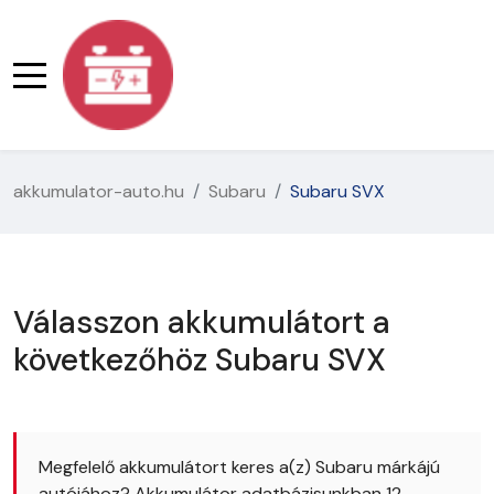
akkumulator-auto.hu
Subaru
Subaru SVX
Válasszon akkumulátort a
következőhöz Subaru SVX
Megfelelő akkumulátort keres a(z) Subaru márkájú
autójához? Akkumulátor adatbázisunkban 12