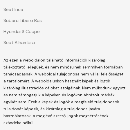
Seat Inca
Subaru Libero Bus
Hyundai S Coupe
Seat Alhambra
Az ezen a weboldalon található információk kizárólag
tájékoztató jellegűek, és nem minősülnek semmilyen formában
tanácsadásnak. A weboldal tulajdonosa nem vállal felelősséget
a tartalomért.
A weboldalunkon használt képek és logók
kizárólag illusztrációs célokat szolgálnak. Nem működünk együtt
és nem támogatjuk a képeken és logókon ábrázolt márkák
egyikét sem. Ezek a képek és logók a megfelelő tulajdonosok
tulajdonát képezik, és kizárólag a tulajdonos javára
használatosak, a meglévő szerzői jogok megsértésének
szándéka nélkül.