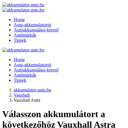
Home
Auto-akkumulatorok
Autóakkumulátor-kereső
Autómárkák
Tippek
Home
Auto-akkumulatorok
Autóakkumulátor-kereső
Autómárkák
Tippek
akkumulator-auto.hu
Vauxhall
Vauxhall Astra
Válasszon akkumulátort a
következőhöz Vauxhall Astra