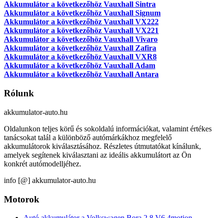
Akkumulátor a következőhöz Vauxhall Sintra
Akkumulátor a következőhöz Vauxhall Signum
Akkumulátor a következőhöz Vauxhall VX222
Akkumulátor a következőhöz Vauxhall VX221
Akkumulátor a következőhöz Vauxhall Vivaro
Akkumulátor a következőhöz Vauxhall Zafira
Akkumulátor a következőhöz Vauxhall VXR8
Akkumulátor a következőhöz Vauxhall Adam
Akkumulátor a következőhöz Vauxhall Antara
Rólunk
akkumulator-auto.hu
Oldalunkon teljes körű és sokoldalú információkat, valamint értékes
tanácsokat talál a különböző autómárkákhoz megfelelő
akkumulátorok kiválasztásához. Részletes útmutatókat kínálunk,
amelyek segítenek kiválasztani az ideális akkumulátort az Ön
konkrét autómodelljéhez.
info [@] akkumulator-auto.hu
Motorok
Autó akkumulátor a Volkswagen Bora 2.8 V6 4motion