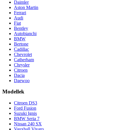
Daimler
Aston Martin
Ferrari
Audi
Fiat
Bentley
Autobianchi
BMW
Bertone
Cadillac
Chevrolet
Catherham
Chrysler
Citroen
Dacia
Daewoo
Modellek
Citroen DS3
Ford Fusion
Suzuki Ignis
BMW Seria 7
Nissan 240 SX
Vauxhall Vivaro