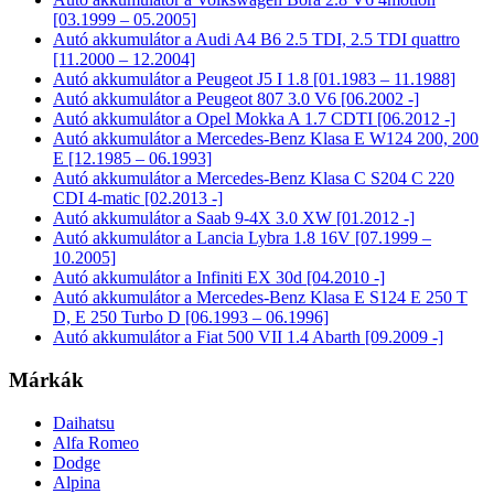
[03.1999 – 05.2005]
Autó akkumulátor a Audi A4 B6 2.5 TDI, 2.5 TDI quattro
[11.2000 – 12.2004]
Autó akkumulátor a Peugeot J5 I 1.8 [01.1983 – 11.1988]
Autó akkumulátor a Peugeot 807 3.0 V6 [06.2002 -]
Autó akkumulátor a Opel Mokka A 1.7 CDTI [06.2012 -]
Autó akkumulátor a Mercedes-Benz Klasa E W124 200, 200
E [12.1985 – 06.1993]
Autó akkumulátor a Mercedes-Benz Klasa C S204 C 220
CDI 4-matic [02.2013 -]
Autó akkumulátor a Saab 9-4X 3.0 XW [01.2012 -]
Autó akkumulátor a Lancia Lybra 1.8 16V [07.1999 –
10.2005]
Autó akkumulátor a Infiniti EX 30d [04.2010 -]
Autó akkumulátor a Mercedes-Benz Klasa E S124 E 250 T
D, E 250 Turbo D [06.1993 – 06.1996]
Autó akkumulátor a Fiat 500 VII 1.4 Abarth [09.2009 -]
Márkák
Daihatsu
Alfa Romeo
Dodge
Alpina