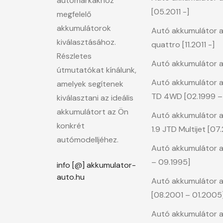
autómárkákhoz
[05.2011 -]
megfelelő
akkumulátorok
Autó akkumulátor a A
kiválasztásához.
quattro [11.2011 -]
Részletes
Autó akkumulátor a 
útmutatókat kínálunk,
Autó akkumulátor a
amelyek segítenek
TD 4WD [02.1999 –
kiválasztani az ideális
akkumulátort az Ön
Autó akkumulátor a 
konkrét
1.9 JTD Multijet [07
autómodelljéhez.
Autó akkumulátor 
– 09.1995]
info [@] akkumulator-
auto.hu
Autó akkumulátor a 
[08.2001 – 01.2005
Autó akkumulátor a 