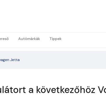
ereső
Autómárkák
Tippek
wagen Jetta
látort a következőhöz V