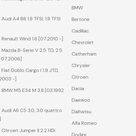
BMW
udi A4 B8 1.8 TFSI, 1.8 TFSI
Bertone
Cadillac
Renault Wind 1.6 [07.2010 -]
Chevrolet
 Mazda B-Serie V 2.5 TD, 2.5
Catherham
 07.2006]
Chrysler
Fiat Doblo Cargo I 1.9 JTD,
Citroen
.2003 -]
Dacia
a BMW M5 E34 M 3.8 [03.1992
Daewoo
Audi A6 C5 3.0, 3.0 quattro
Daihatsu
]
Alfa Romeo
Citroen Jumper II 2.2 HDi
Dodge