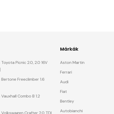
Márkák
Toyota Picnic 2.0, 2.0 16V
Aston Martin
]
Ferrari
 Bertone Freeclimber 1.6
Audi
Fiat
 Vauxhall Combo B 1.2
Bentley
Autobianchi
 Volkswagen Crafter 2.0 TDI