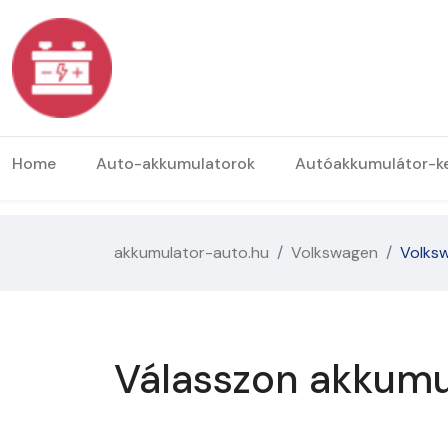
Home
Auto-akkumulatorok
Autóakkumulátor-k
akkumulator-auto.hu
Volkswagen
Volks
Válasszon akkumu