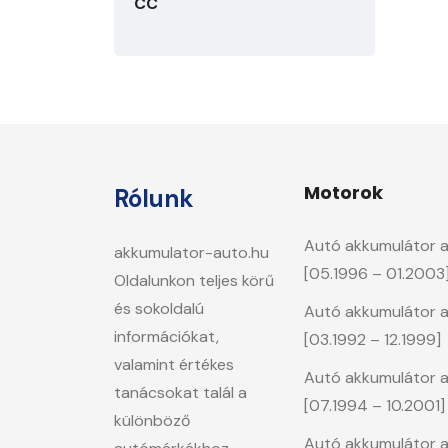
CC
Motorok
Rólunk
Autó akkumulátor a 
akkumulator-auto.hu
[05.1996 – 01.2003
Oldalunkon teljes körű
és sokoldalú
Autó akkumulátor a
információkat,
[03.1992 – 12.1999]
valamint értékes
Autó akkumulátor a
tanácsokat talál a
[07.1994 – 10.2001]
különböző
Autó akkumulátor a