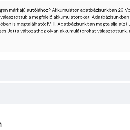
agen márkájú autójához? Akkumulátor adatbázisunkban 29 Vol
 kiválasztottuk a megfelelő akkumulátorokat. Adatbázisunkban 
óban is megtalálható: IV, III. Adatbázisunkban megtalálja a(z)
zes Jetta változathoz olyan akkumulátorokat választottunk, 
n