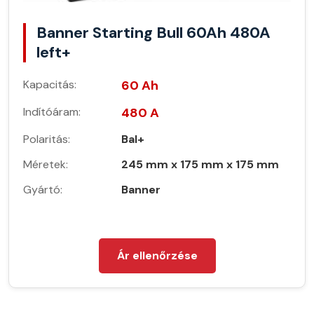
Banner Starting Bull 60Ah 480A
left+
Kapacitás:
60 Ah
Indítóáram:
480 A
Polaritás:
Bal+
Méretek:
245 mm x 175 mm x 175 mm
Gyártó:
Banner
Ár ellenőrzése