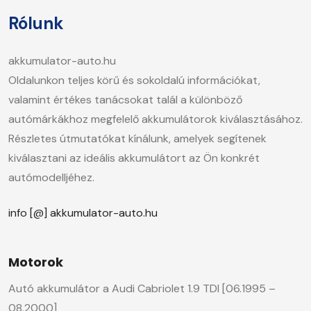
Rólunk
akkumulator-auto.hu
Oldalunkon teljes körű és sokoldalú információkat,
valamint értékes tanácsokat talál a különböző
autómárkákhoz megfelelő akkumulátorok kiválasztásához.
Részletes útmutatókat kínálunk, amelyek segítenek
kiválasztani az ideális akkumulátort az Ön konkrét
autómodelljéhez.
info [@] akkumulator-auto.hu
Motorok
Autó akkumulátor a Audi Cabriolet 1.9 TDI [06.1995 –
08.2000]