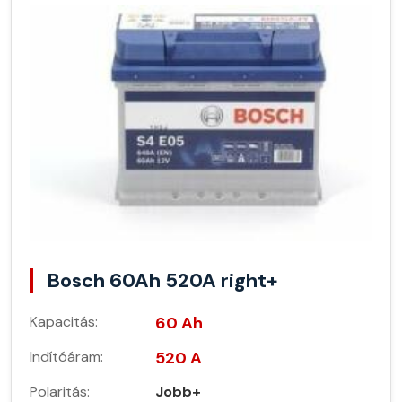
Bosch 60Ah 520A right+
Kapacitás:
60 Ah
Indítóáram:
520 A
Polaritás:
Jobb+