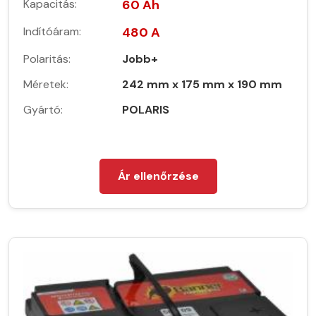
Kapacitás:
60 Ah
Indítóáram:
480 A
Polaritás:
Jobb+
Méretek:
242 mm x 175 mm x 190 mm
Gyártó:
POLARIS
Ár ellenőrzése