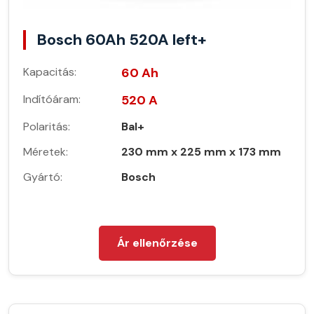
Bosch 60Ah 520A left+
Kapacitás:
60 Ah
Indítóáram:
520 A
Polaritás:
Bal+
Méretek:
230 mm x 225 mm x 173 mm
Gyártó:
Bosch
Ár ellenőrzése