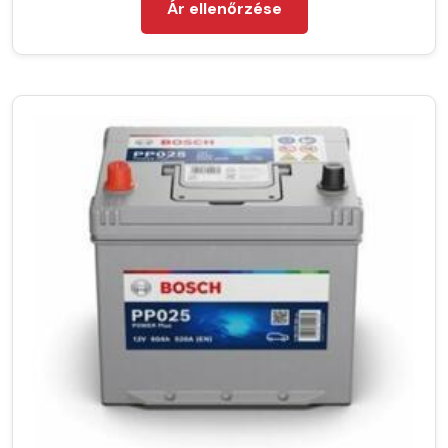
Ár ellenőrzése