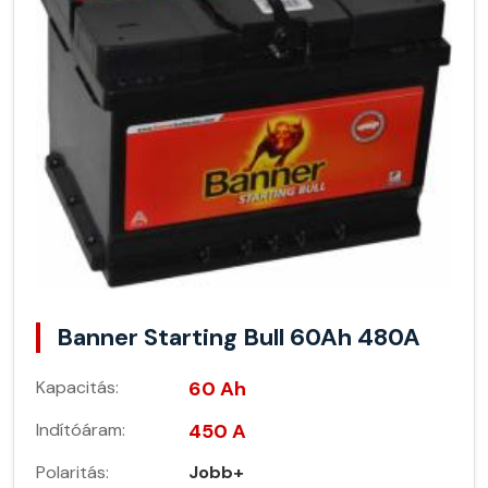
Banner Starting Bull 60Ah 480A
Kapacitás:
60 Ah
Indítóáram:
450 A
Polaritás:
Jobb+