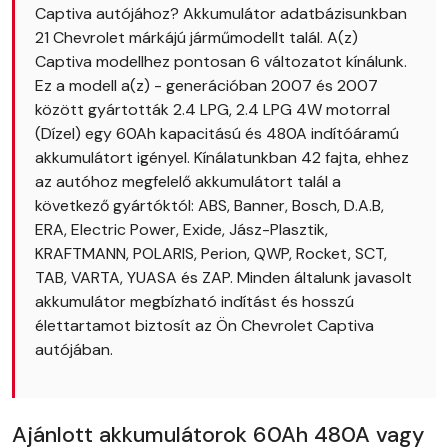
Captiva autójához? Akkumulátor adatbázisunkban
21 Chevrolet márkájú járműmodellt talál. A(z)
Captiva modellhez pontosan 6 változatot kínálunk.
Ez a modell a(z) - generációban 2007 és 2007
között gyártották 2.4 LPG, 2.4 LPG 4W motorral
(Dízel) egy 60Ah kapacitású és 480A indítóáramú
akkumulátort igényel. Kínálatunkban 42 fajta, ehhez
az autóhoz megfelelő akkumulátort talál a
következő gyártóktól: ABS, Banner, Bosch, D.A.B,
ERA, Electric Power, Exide, Jász-Plasztik,
KRAFTMANN, POLARIS, Perion, QWP, Rocket, SCT,
TAB, VARTA, YUASA és ZAP. Minden általunk javasolt
akkumulátor megbízható indítást és hosszú
élettartamot biztosít az Ön Chevrolet Captiva
autójában.
Ajánlott akkumulátorok 60Ah 480A vagy