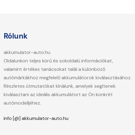
Rólunk
akkumulator-auto.hu
Oldalunkon teljes körű és sokoldalú információkat,
valamint értékes tanácsokat talál a különböző
autómárkákhoz megfelelő akkumulátorok kiválasztásához.
Részletes útmutatókat kínálunk, amelyek segítenek
kiválasztani az ideális akkumulátort az Ön konkrét
autómodelljéhez.
info [@] akkumulator-auto.hu