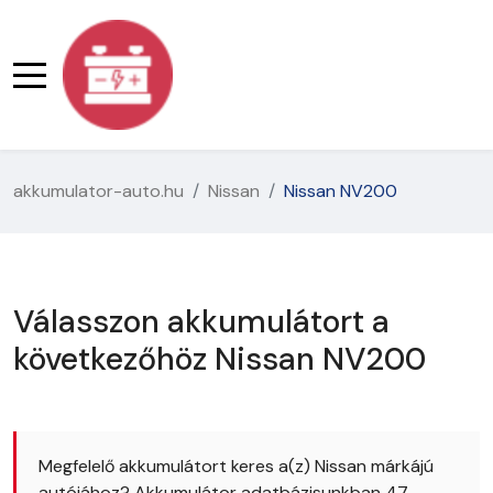
akkumulator-auto.hu
Nissan
Nissan NV200
Válasszon akkumulátort a
következőhöz Nissan NV200
Megfelelő akkumulátort keres a(z) Nissan márkájú
autójához? Akkumulátor adatbázisunkban 47