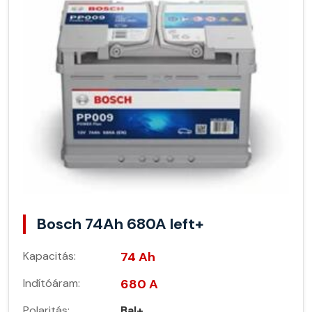
Bosch 74Ah 680A left+
Kapacitás:
74 Ah
Indítóáram:
680 A
Polaritás:
Bal+