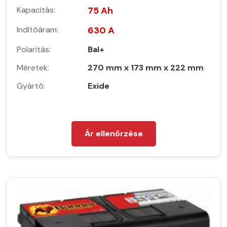
Kapacitás:
75 Ah
Indítóáram:
630 A
Polaritás:
Bal+
Méretek:
270 mm x 173 mm x 222 mm
Gyártó:
Exide
Ár ellenőrzése