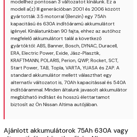
modellhez pontosan 3 változatot kínálunk. Ez a
modell a(z) III generációban 2001 és 2006 között
gyártották 3.5 motorral (Benzin) egy 75Ah
kapacitású és 630A indítóáramú akkumulátort
igényel. Kínálatunkban 90 fajta, ehhez az autóhoz
megfelelő akkumulátort talál a következő
gyártóktól: ABS, Banner, Bosch, DYNAC, Duracell,
ERA, Electric Power, Exide, Jász-Plasztik,
KRAFTMANN, POLARIS, Perion, QWP, Rocket, SCT,
Start Power, TAB, Topla, VARTA, YUASA és ZAP. A
standard akkumulátor mellett választhat egy
alternatív változatot is, 70Ah kapacitással és 540A
indítóárammal. Minden általunk javasolt akkumulátor
megbízható indítást és hosszú élettartamot
biztosít az Ön Nissan Altima autójában.
Ajánlott akkumulátorok 75Ah 630A vagy