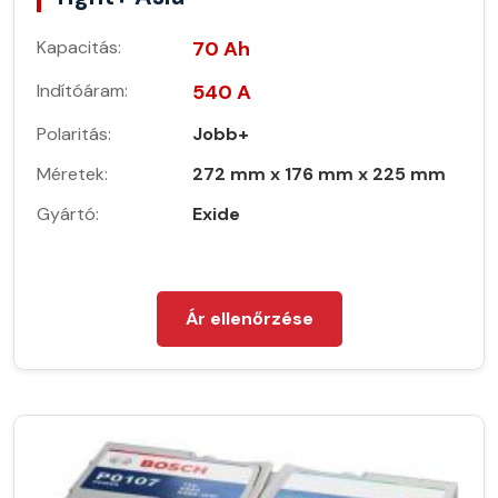
Kapacitás:
70 Ah
Indítóáram:
540 A
Polaritás:
Jobb+
Méretek:
272 mm x 176 mm x 225 mm
Gyártó:
Exide
Ár ellenőrzése