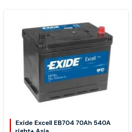
Exide Excell EB704 70Ah 540A
right+ Asia