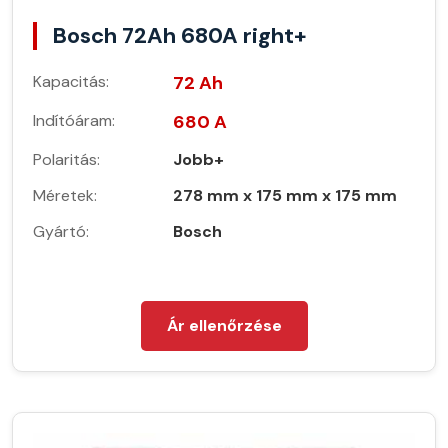
Bosch 72Ah 680A right+
Kapacitás:
72 Ah
Indítóáram:
680 A
Polaritás:
Jobb+
Méretek:
278 mm x 175 mm x 175 mm
Gyártó:
Bosch
Ár ellenőrzése