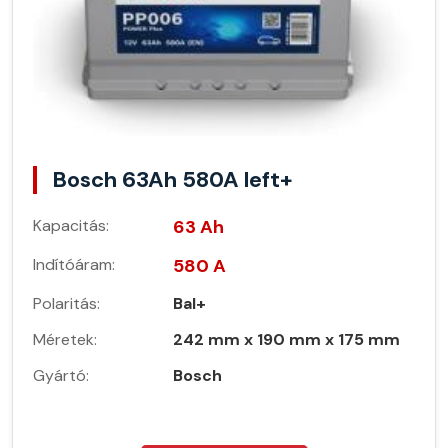
Bosch 63Ah 580A left+
Kapacitás:
63 Ah
Indítóáram:
580 A
Polaritás:
Bal+
Méretek:
242 mm x 190 mm x 175 mm
Gyártó:
Bosch