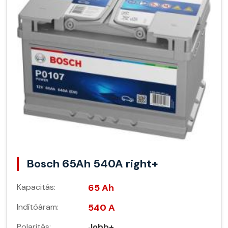
Bosch 65Ah 540A right+
Kapacitás:
65 Ah
Indítóáram:
540 A
Polaritás:
Jobb+