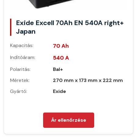
Exide Excell 70Ah EN 540A right+
Japan
Kapacitás:
70 Ah
Indítóáram:
540 A
Polaritás:
Bal+
Méretek:
270 mm x 173 mm x 222 mm
Gyártó:
Exide
Ár ellenőrzése