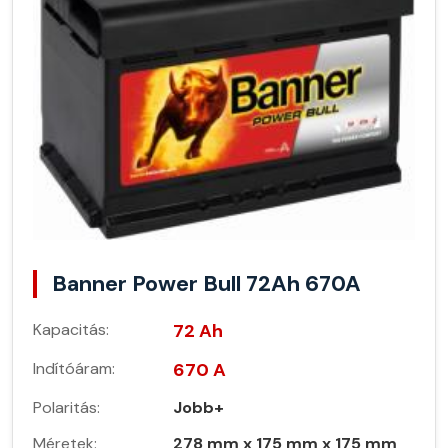
Banner Power Bull 72Ah 670A
Kapacitás:
72 Ah
Indítóáram:
670 A
Polaritás:
Jobb+
Méretek:
278 mm x 175 mm x 175 mm