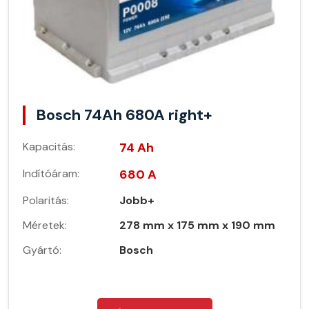
Bosch 74Ah 680A right+
Kapacitás:
74 Ah
Indítóáram:
680 A
Polaritás:
Jobb+
Méretek:
278 mm x 175 mm x 190 mm
Gyártó:
Bosch