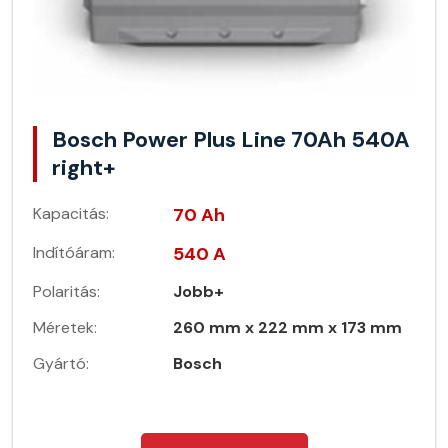
Bosch Power Plus Line 70Ah 540A
right+
Kapacitás:
70 Ah
Indítóáram:
540 A
Polaritás:
Jobb+
Méretek:
260 mm x 222 mm x 173 mm
Gyártó:
Bosch