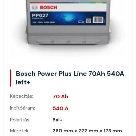
Bosch Power Plus Line 70Ah 540A
left+
Kapacitás:
70 Ah
Indítóáram:
540 A
Polaritás:
Bal+
Méretek:
260 mm x 222 mm x 173 mm